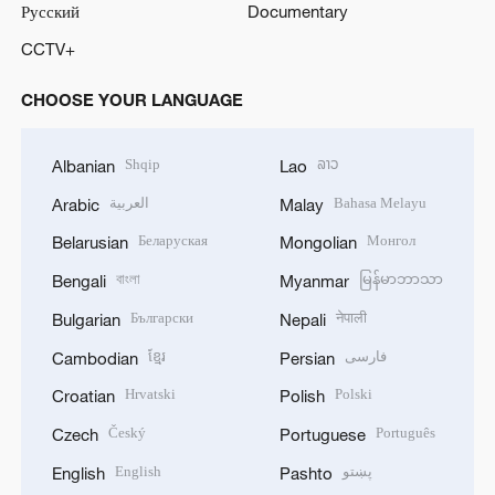
Русский
Documentary
CCTV+
CHOOSE YOUR LANGUAGE
Shqip
ລາວ
Albanian
Lao
العربية
Bahasa Melayu
Arabic
Malay
Беларуская
Монгол
Belarusian
Mongolian
বাংলা
မြန်မာဘာသာ
Bengali
Myanmar
Български
नेपाली
Bulgarian
Nepali
ខ្មែរ
فارسی
Cambodian
Persian
Hrvatski
Polski
Croatian
Polish
Český
Português
Czech
Portuguese
English
پښتو
English
Pashto