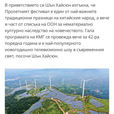
В приветствието си Шън Хайсюн изтъкна, че
Пролетният фестивал е един от най-важните
традиционни празници на китайския народ, а вече
и част от списъка на ООН за нематериално
културно наследство на човечеството. Гала
програмата на КМГ се провежда вече за 42-ра
поредна година и е най-популярното
новогодишно телевизионно шоу в съвременния
свят, посочи Шън Хайсюн.