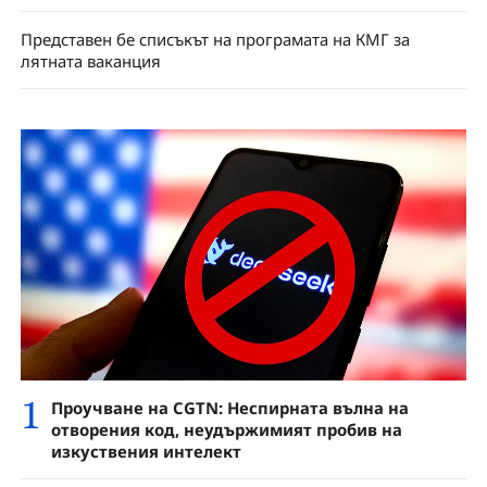
Представен бе списъкът на програмата на КМГ за
лятната ваканция
1
Проучване на CGTN: Неспирната вълна на
отворения код, неудържимият пробив на
изкуствения интелект