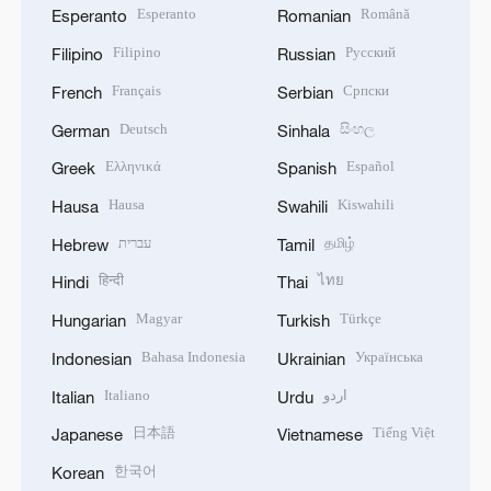
Esperanto
Română
Esperanto
Romanian
Filipino
Русский
Filipino
Russian
Français
Српски
French
Serbian
Deutsch
සිංහල
German
Sinhala
Ελληνικά
Español
Greek
Spanish
Hausa
Kiswahili
Hausa
Swahili
עברית
தமிழ்
Hebrew
Tamil
हिन्दी
ไทย
Hindi
Thai
Magyar
Türkçe
Hungarian
Turkish
Bahasa Indonesia
Українська
Indonesian
Ukrainian
Italiano
اردو
Italian
Urdu
日本語
Tiếng Việt
Japanese
Vietnamese
한국어
Korean