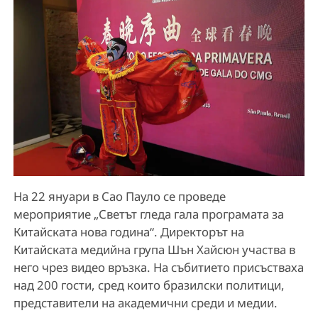
На 22 януари в Сао Пауло се проведе
мероприятие „Светът гледа гала програмата за
Китайската нова година“. Директорът на
Китайската медийна група Шън Хайсюн участва в
него чрез видео връзка. На събитието присъстваха
над 200 гости, сред които бразилски политици,
представители на академични среди и медии.