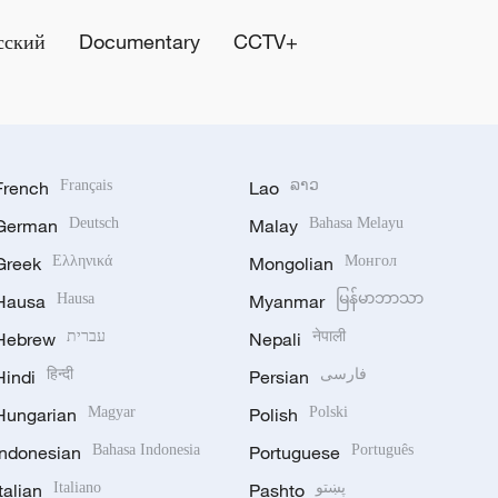
сский
Documentary
CCTV+
French
Français
Lao
ລາວ
German
Deutsch
Malay
Bahasa Melayu
Greek
Ελληνικά
Mongolian
Монгол
Hausa
Hausa
Myanmar
မြန်မာဘာသာ
Hebrew
עברית
Nepali
नेपाली
Hindi
हिन्दी
Persian
فارسی
Hungarian
Magyar
Polish
Polski
Indonesian
Bahasa Indonesia
Portuguese
Português
Italian
Italiano
Pashto
پښتو