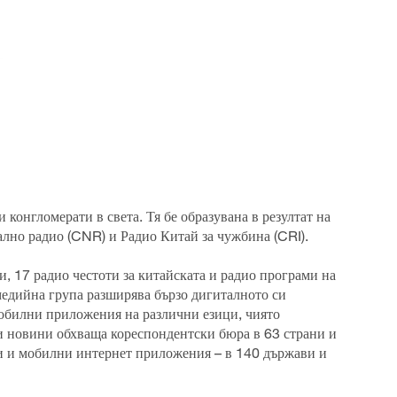
конгломерати в света. Тя бе образувана в резултат на
лно радио (CNR) и Радио Китай за чужбина (CRI).
, 17 радио честоти за китайската и радио програми на
медийна група разширява бързо дигиталното си
обилни приложения на различни езици, чиято
ни новини обхваща кореспондентски бюра в 63 страни и
и и мобилни интернет приложения – в 140 държави и