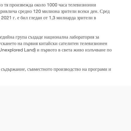
о тя произвежда около 1000 часа телевизионни
привлича средно 120 милиона зрители всеки ден. Сред
021 г. е бил гледан от 1,3 милиарда зрители в
едийна група създаде национална лаборатория за
ускането на първия китайски сателитен телевизионен
(Unexplored Land) и първото в света живо излъчване по
 съдържание, съвместното производство на програми и