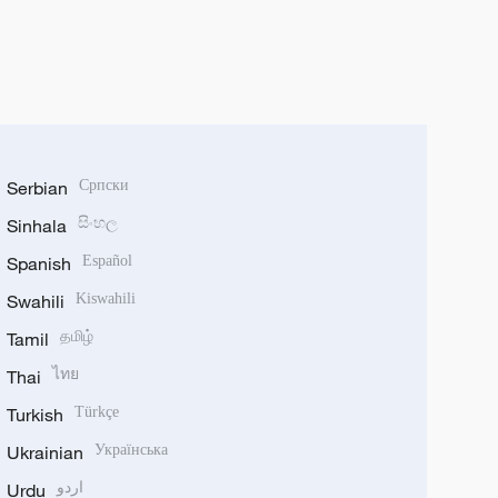
Serbian
Српски
Sinhala
සිංහල
Spanish
Español
Swahili
Kiswahili
Tamil
தமிழ்
Thai
ไทย
Turkish
Türkçe
Ukrainian
Українська
Urdu
اردو