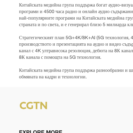
Китайската медийна група поддържа богат аудио-визуа
програми и 4500 часа радио и онлайн аудио съдържани
най-популярните програми на Китайската медийна група
страната и по света, и е генерирал близо 5 милиарда к
Стратегическият план 5G+4K/8K+AI (5G технология, 4K
производството и презентацията на аудио и видео съд
канал с 4K ултрависока резолюция, дебюта на 8К канал
8К канала с помощта на 5G технология.
Китайската медийна група поддържа разнообразни и ши
обмяната на кадри и технологии.
EXPLORE MORE