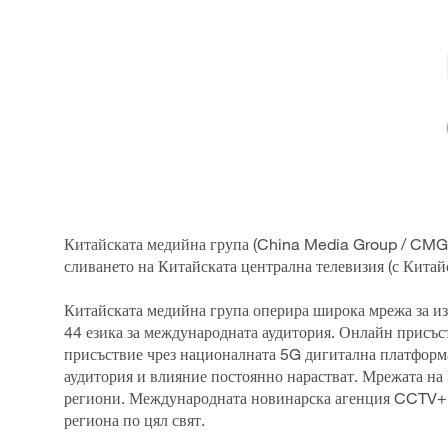
Китайската медийна група (China Media Group / CMG), 
сливането на Китайската централна телевизия (с Кита
Китайската медийна група оперира широка мрежа за из
44 езика за международната аудитория. Онлайн присъс
присъствие чрез националната 5G дигитална платфор
аудитория и влияние постоянно нарастват. Мрежата на
региони. Международната новинарска агенция CCTV+ о
региона по цял свят.