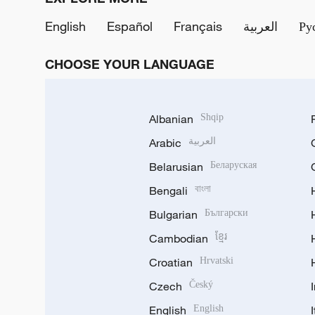
English
Español
Français
العربية
Ру
CHOOSE YOUR LANGUAGE
Albanian
Shqip
Arabic
العربية
Belarusian
Беларуская
Bengali
বাংলা
Bulgarian
Български
Cambodian
ខ្មែរ
Croatian
Hrvatski
Czech
Český
English
English