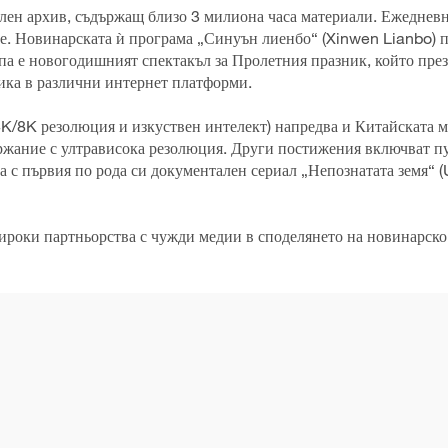
лен архив, съдържащ близо 3 милиона часа материали. Ежедневн
е. Новинарската ѝ програма „Синуън лиенбо“ (Xinwen Lianbo) 
 е новогодишният спектакъл за Пролетния празник, който през 2
лика в различни интернет платформи.
/8K резолюция и изкуствен интелект) напредва и Китайската м
ържание с ултрависока резолюция. Други постижения включват п
а с първия по рода си документален сериал „Непознатата земя“ 
роки партньорства с чужди медии в споделянето на новинарско