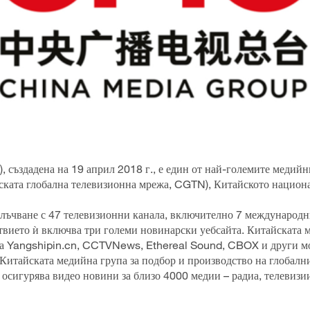
създадена на 19 април 2018 г., е един от най-големите медийни 
йската глобална телевизионна мрежа, CGTN), Китайското национа
лъчване с 47 телевизионни канала, включително 7 международни
твието ѝ включва три големи новинарски уебсайта. Китайската 
ма Yangshipin.cn, CCTVNews, Ethereal Sound, CBOX и други м
 Китайската медийна група за подбор и производство на глобал
сигурява видео новини за близо 4000 медии – радиа, телевизи