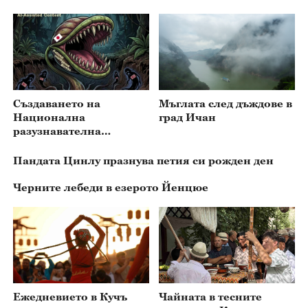
Създаването на
Мъглата след дъждове в
Национална
град Ичан
разузнавателна
агенция от Япония е
пореден опасен опит за
Пандата Цинлу празнува петия си рожден ден
възраждане на
милитаризма
Черните лебеди в езерото Йенцюе
Ежедневието в Кучъ
Чайната в тесните