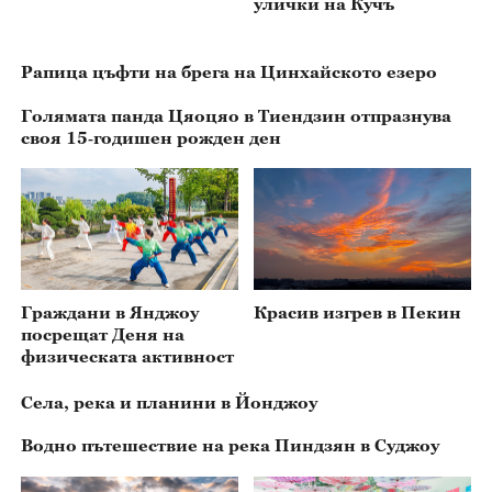
улички на Кучъ
Рапица цъфти на брега на Цинхайското езеро
Голямата панда Цяоцяо в Тиендзин отпразнува
своя 15‑годишен рожден ден
Граждани в Янджоу
Красив изгрев в Пекин
посрещат Деня на
физическата активност
Села, река и планини в Йонджоу
Водно пътешествие на река Пиндзян в Суджоу