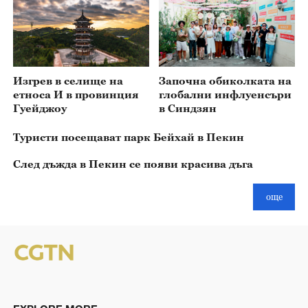
Изгрев в селище на
Започна обиколката на
етноса И в провинция
глобални инфлуенсъри
Гуейджоу
в Синдзян
Туристи посещават парк Бейхай в Пекин
След дъжда в Пекин се появи красива дъга
още