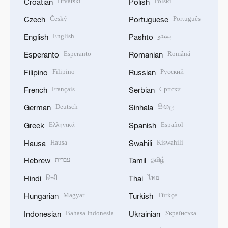
Hrvatski
Polski
Croatian
Polish
Český
Português
Czech
Portuguese
English
پښتو
English
Pashto
Esperanto
Română
Esperanto
Romanian
Filipino
Русский
Filipino
Russian
Français
Српски
French
Serbian
Deutsch
සිංහල
German
Sinhala
Ελληνικά
Español
Greek
Spanish
Hausa
Kiswahili
Hausa
Swahili
עברית
தமிழ்
Hebrew
Tamil
हिन्दी
ไทย
Hindi
Thai
Magyar
Türkçe
Hungarian
Turkish
Bahasa Indonesia
Українська
Indonesian
Ukrainian