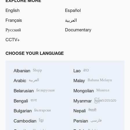
EXPLORE MORE
English
Español
Français
العربية
Русский
Documentary
CCTV+
CHOOSE YOUR LANGUAGE
Shqip
ລາວ
Albanian
Lao
العربية
Bahasa Melayu
Arabic
Malay
Беларуская
Монгол
Belarusian
Mongolian
বাংলা
မြန်မာဘာသာ
Bengali
Myanmar
Български
नेपाली
Bulgarian
Nepali
ខ្មែរ
فارسی
Cambodian
Persian