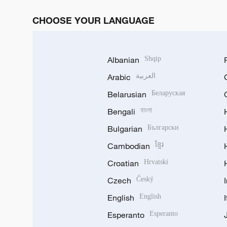
CHOOSE YOUR LANGUAGE
Albanian
Shqip
Arabic
العربية
Belarusian
Беларуская
Bengali
বাংলা
Bulgarian
Български
Cambodian
ខ្មែរ
Croatian
Hrvatski
Czech
Český
English
English
Esperanto
Esperanto