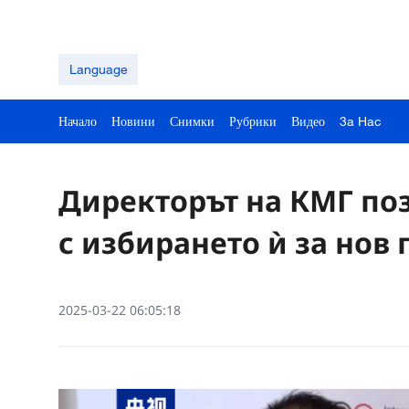
Language
Начало
Новини
Снимки
Рубрики
Видео
3a Hac
Директорът на КМГ по
с избирането ѝ за нов
2025-03-22 06:05:18