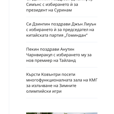
Симънс с избирането ѝ за
президент на Суринам
Си Дзинпин поздрави Джън Лиуън
с избирането ѝ за председател на
китайската партия „Гоминдан“
Пекин поздрави Анутин
Чарнвиракул с избирането му за
нов премиер на Тайланд
Кърсти Ковънтри посети
многофункционалната зала на КМГ
за излъчване на Зимните
олимпийски игри