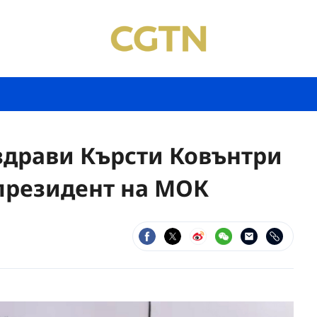
здрави Кърсти Ковънтри
 президент на МОК