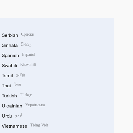
Serbian
Српски
Sinhala
සිංහල
Spanish
Español
Swahili
Kiswahili
Tamil
தமிழ்
Thai
ไทย
Turkish
Türkçe
Ukrainian
Українська
Urdu
اردو
Vietnamese
Tiếng Việt