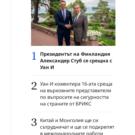
1
Президентът на Финландия
Александер Стуб се срещна с
Уан И
2
Уан И коментира 16-ата среща
на върховните представители
по въпросите на сигурността
на страните от БРИКС
3
Китай и Монголия ще си
сътрудничат и ще се подкрепят
в международните работи