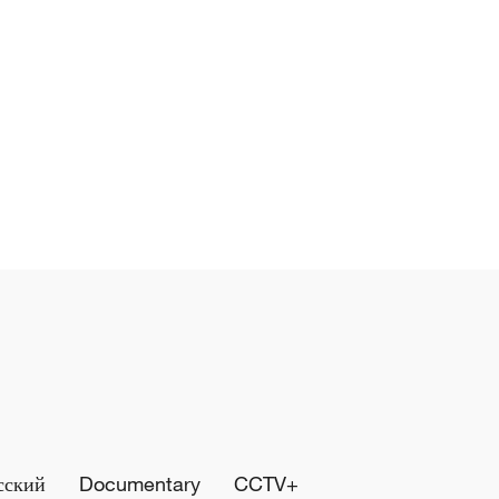
сский
Documentary
CCTV+