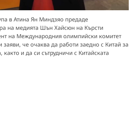
упа в Атина Ян Миндзяо предаде
ра на медията Шън Хайсюн на Кърсти
дент на Международния олимпийски комитет
 заяви, че очаква да работи заедно с Китай за
 както и да си сътрудничи с Китайската