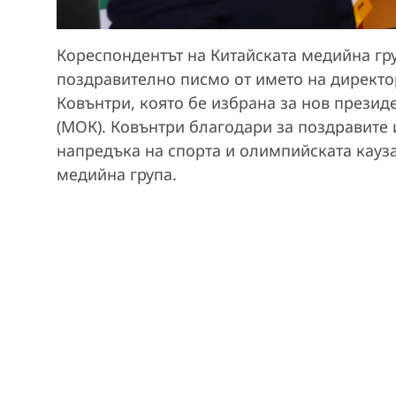
Кореспондентът на Китайската медийна гр
поздравително писмо от името на директо
Ковънтри, която бе избрана за нов прези
(МОК). Ковънтри благодари за поздравите и
напредъка на спорта и олимпийската кауза,
медийна група.