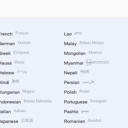
French
Français
Lao
ລາວ
German
Deutsch
Malay
Bahasa Melayu
Greek
Ελληνικά
Mongolian
Монгол
Hausa
Hausa
Myanmar
မြန်မာဘာသာ
Hebrew
עברית
Nepali
नेपाली
Hindi
हिन्दी
Persian
فارسی
Hungarian
Magyar
Polish
Polski
Indonesian
Bahasa Indonesia
Portuguese
Português
Italian
Italiano
Pashto
پښتو
Japanese
日本語
Romanian
Română