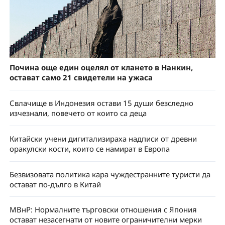
Почина още един оцелял от клането в Нанкин,
остават само 21 свидетели на ужаса
Свлачище в Индонезия остави 15 души безследно
изчезнали, повечето от които са деца
Китайски учени дигитализираха надписи от древни
оракулски кости, които се намират в Европа
Безвизовата политика кара чуждестранните туристи да
остават по-дълго в Китай
МВнР: Нормалните търговски отношения с Япония
остават незасегнати от новите ограничителни мерки