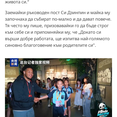
живота си.“
Заемайки ръководен пост Си Дзинпин и майка му
започнаха да събират по-малко и да дават повече.
Тя често му пише, призовавайки го да бъде строг
към себе си и припомняйки му, че „Докато си
върши добре работата, ще изпитва най-голямото
синовно благоговение към родителите си".