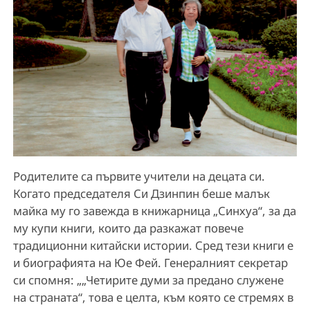
Родителите са първите учители на децата си.
Когато председателя Си Дзинпин беше малък
майка му го завежда в книжарница „Синхуа“, за да
му купи книги, които да разкажат повече
традиционни китайски истории. Сред тези книги е
и биографията на Юе Фей. Генералният секретар
си спомня: „„Четирите думи за предано служене
на страната“, това е целта, към която се стремях в