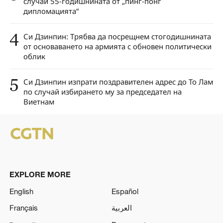
случай 55-годишнината от „пинг-понг
дипломацията“
4
Си Дзинпин: Трябва да посрещнем стогодишнината
от основаването на армията с обновен политически
облик
5
Си Дзинпин изпрати поздравителен адрес до То Лам
по случай избирането му за председател на
Виетнам
EXPLORE MORE
English
Español
Français
العربية