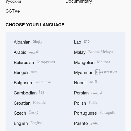
Русский
Documentary
CCTV+
CHOOSE YOUR LANGUAGE
Shqip
ລາວ
Albanian
Lao
العربية
Bahasa Melayu
Arabic
Malay
Беларуская
Монгол
Belarusian
Mongolian
বাংলা
မြန်မာဘာသာ
Bengali
Myanmar
Български
नेपाली
Bulgarian
Nepali
ខ្មែរ
فارسی
Cambodian
Persian
Hrvatski
Polski
Croatian
Polish
Český
Português
Czech
Portuguese
English
پښتو
English
Pashto