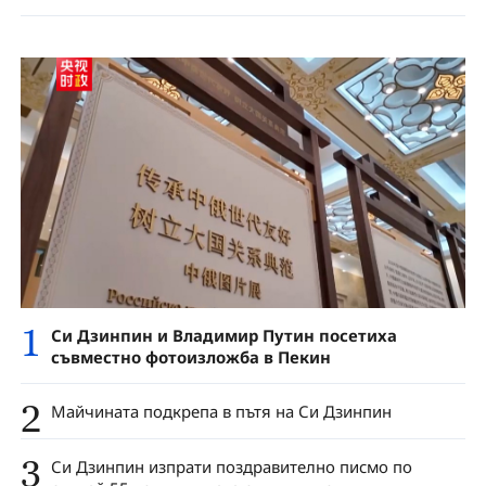
1
Си Дзинпин и Владимир Путин посетиха
съвместно фотоизложба в Пекин
2
Майчината подкрепа в пътя на Си Дзинпин
3
Си Дзинпин изпрати поздравително писмо по