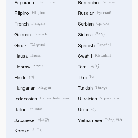
Esperanto
Română
Esperanto
Romanian
Filipino
Русский
Filipino
Russian
Français
Српски
French
Serbian
Deutsch
සිංහල
German
Sinhala
Ελληνικά
Español
Greek
Spanish
Hausa
Kiswahili
Hausa
Swahili
עברית
தமிழ்
Hebrew
Tamil
हिन्दी
ไทย
Hindi
Thai
Magyar
Türkçe
Hungarian
Turkish
Bahasa Indonesia
Українська
Indonesian
Ukrainian
Italiano
اردو
Italian
Urdu
日本語
Tiếng Việt
Japanese
Vietnamese
한국어
Korean