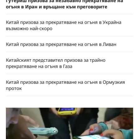
Гутериш призова за незабавно прекратяване на
огъня в Иран и връщане към преговорите
Китай призова за прекратяване на огъня в Украйна
възможно най-скоро
Китай призова за прекратяване на огъня в Ливан
Китайският представител призова за трайно
прекратяване на огъня в Газа
Китай призова за прекратяване на огъня в Ормузкия
проток