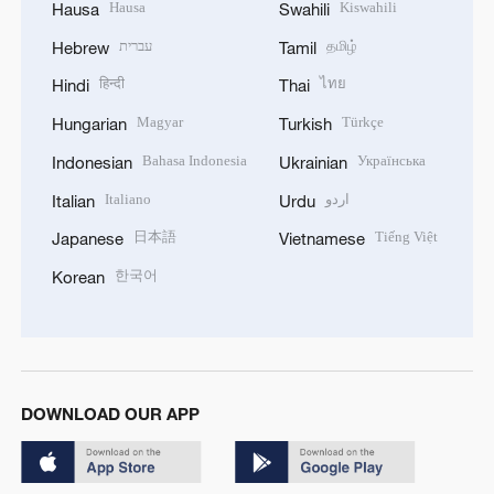
Hausa
Kiswahili
Hausa
Swahili
עברית
தமிழ்
Hebrew
Tamil
हिन्दी
ไทย
Hindi
Thai
Magyar
Türkçe
Hungarian
Turkish
Bahasa Indonesia
Українська
Indonesian
Ukrainian
Italiano
اردو
Italian
Urdu
日本語
Tiếng Việt
Japanese
Vietnamese
한국어
Korean
DOWNLOAD OUR APP