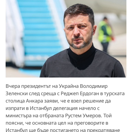
Вчера президентът на Украйна Володимир
Зеленски след среща с Реджеп Ердоган в турската
столица Анкара заяви, че е взел решение да
изпрати в Истанбул делегация начело с
министъра на отбраната Рустем Умеров. Той
поясни, че основната цел на преговорите в
Истанбул ще бъде постигането на прекратяване