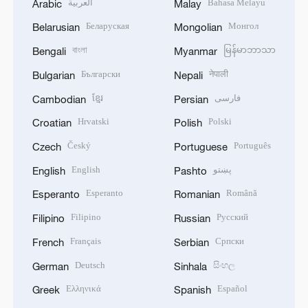
العربية
Bahasa Melayu
Arabic
Malay
Беларуская
Монгол
Belarusian
Mongolian
বাংলা
မြန်မာဘာသာ
Bengali
Myanmar
Български
नेपाली
Bulgarian
Nepali
ខ្មែរ
فارسی
Cambodian
Persian
Hrvatski
Polski
Croatian
Polish
Český
Português
Czech
Portuguese
English
پښتو
English
Pashto
Esperanto
Română
Esperanto
Romanian
Filipino
Русский
Filipino
Russian
Français
Српски
French
Serbian
Deutsch
සිංහල
German
Sinhala
Ελληνικά
Español
Greek
Spanish