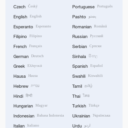
Český
Português
Czech
Portuguese
English
پښتو
English
Pashto
Esperanto
Română
Esperanto
Romanian
Filipino
Русский
Filipino
Russian
Français
Српски
French
Serbian
Deutsch
සිංහල
German
Sinhala
Ελληνικά
Español
Greek
Spanish
Hausa
Kiswahili
Hausa
Swahili
עברית
தமிழ்
Hebrew
Tamil
हिन्दी
ไทย
Hindi
Thai
Magyar
Türkçe
Hungarian
Turkish
Bahasa Indonesia
Українська
Indonesian
Ukrainian
Italiano
اردو
Italian
Urdu