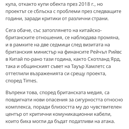
кула, откакто купи обекта през 2018 г., но
проектът се сблъска с проблеми през следващите
години, заради критики от различни страни.
Сега обаче, със затоплянето на китайско-
британските отношения, се наблюдава промяна,
и в рамките на две седмици след визитата на
британския министър на финансите Рейчъл Рийвс
в Китай по-рано тази година, както Скотланд Ярд,
така и общинският съвет на Тауър Хамлетс са
оттеглили възраженията си срещу проекта,
според Times.
Въпреки това, според британската медия, са
повдигнати нови опасения за сигурността относно
комплекса, поради близостта му до чувствителен
център от критични комуникационни кабели,
които биха могли да бъдат податливи на атака.