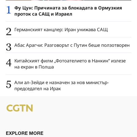
1
Фу Цун: Причината за блокадата в Ормузкия
проток са САЩ и Израел
2
Германският канцлер: Иран унижава САЩ
3
Абас Арагчи: Разговорът с Путин беше ползотворен
4
Китайският филм „Фотоателието в Нанкин“ излезе
на екран в Полша
5
Али ал-Зейди е назначен за нов министър-
председател на Ирак
EXPLORE MORE