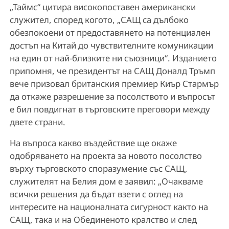
„Таймс“ цитира високопоставен американски
служител, според когото, „САЩ са дълбоко
обезпокоени от предоставянето на потенциален
достъп на Китай до чувствителните комуникации
на един от най-близките ни съюзници“. Изданието
припомня, че президентът на САЩ Доналд Тръмп
вече призовал британския премиер Киър Стармър
да откаже разрешение за посолството и въпросът
е бил повдигнат в търговските преговори между
двете страни.
На въпроса какво въздействие ще окаже
одобряването на проекта за новото посолство
върху търговското споразумение със САЩ,
служителят на Белия дом е заявил: „Очакваме
всички решения да бъдат взети с оглед на
интересите на националната сигурност както на
САЩ, така и на Обединеното кралство и след