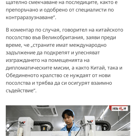
щателно смекчаване на последиците, както е
препоръчано и одобрено от специалисти по
контраразузнаване“.
В коментар по случая, говорител на китайското
посолство във Великобритания, заяви преди
време, че „страните имат международно
задължение да подкрепят и улесняват
изграждането на помещенията на
дипломатическите мисии, а както Китай, така и
Обединеното кралство се нуждаят от нови
посолства и трябва да си осигурят взаимно
съдействие“.