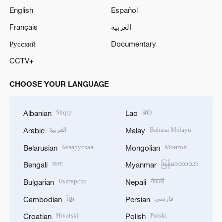
English
Español
Français
العربية
Русский
Documentary
CCTV+
CHOOSE YOUR LANGUAGE
Shqip
ລາວ
Albanian
Lao
العربية
Bahasa Melayu
Arabic
Malay
Беларуская
Монгол
Belarusian
Mongolian
বাংলা
မြန်မာဘာသာ
Bengali
Myanmar
Български
नेपाली
Bulgarian
Nepali
ខ្មែរ
فارسی
Cambodian
Persian
Hrvatski
Polski
Croatian
Polish