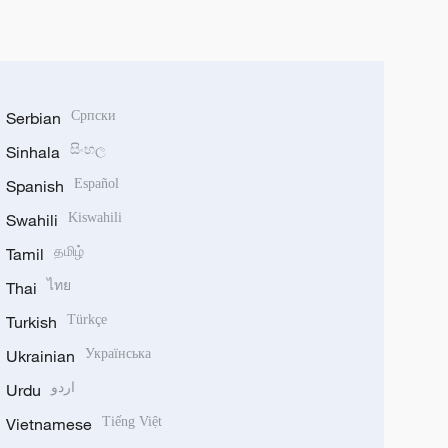
Serbian
Српски
Sinhala
සිංහල
Spanish
Español
Swahili
Kiswahili
Tamil
தமிழ்
Thai
ไทย
Turkish
Türkçe
Ukrainian
Українська
Urdu
اردو
Vietnamese
Tiếng Việt