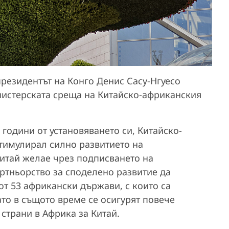
резидентът на Конго Денис Сасу-Нгуесо
нистерската среща на Китайско-африканския
 години от установяването си, Китайско-
стимулирал силно развитието на
Китай желае чрез подписването на
тньорство за споделено развитие да
т 53 африкански държави, с които са
то в същото време се осигурят повече
 страни в Африка за Китай.