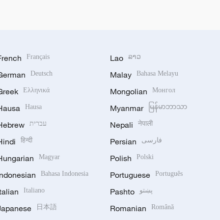
French
Français
Lao
ລາວ
German
Deutsch
Malay
Bahasa Melayu
Greek
Ελληνικά
Mongolian
Монгол
Hausa
Hausa
Myanmar
မြန်မာဘာသာ
Hebrew
עברית
Nepali
नेपाली
Hindi
हिन्दी
Persian
فارسی
Hungarian
Magyar
Polish
Polski
Indonesian
Bahasa Indonesia
Portuguese
Português
Italian
Italiano
Pashto
پښتو
Japanese
日本語
Romanian
Română