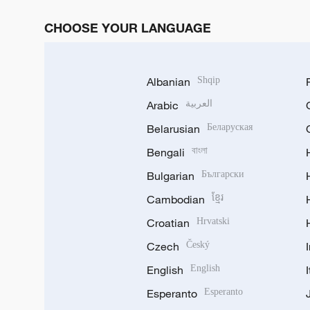
CHOOSE YOUR LANGUAGE
Albanian
Shqip
Arabic
العربية
Belarusian
Беларуская
Bengali
বাংলা
Bulgarian
Български
Cambodian
ខ្មែរ
Croatian
Hrvatski
Czech
Český
English
English
Esperanto
Esperanto