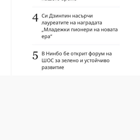
4
Си Дзинпин насърчи
лауреатите на наградата
„Младежки пионери на новата
ера“
5
В Нинбо бе открит форум на
ШОС за зелено и устойчиво
развитие