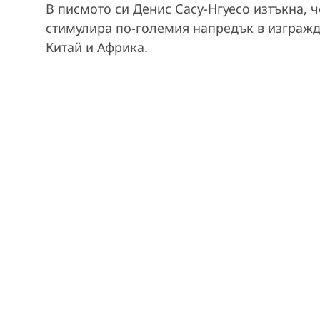
В писмото си Денис Сасу-Нгуесо изтъкна, 
стимулира по-големия напредък в изграж
Китай и Африка.