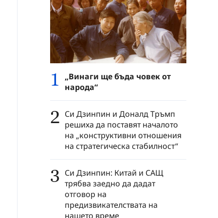
1
„Винаги ще бъда човек от
народа“
2
Си Дзинпин и Доналд Тръмп
решиха да поставят началото
на „конструктивни отношения
на стратегическа стабилност“
3
Си Дзинпин: Китай и САЩ
трябва заедно да дадат
отговор на
предизвикателствата на
нашето време