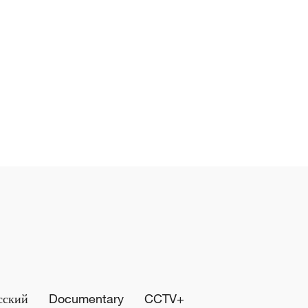
сский
Documentary
CCTV+