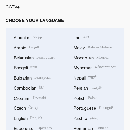
CCTV+
CHOOSE YOUR LANGUAGE
Shqip
ລາວ
Albanian
Lao
العربية
Bahasa Melayu
Arabic
Malay
Беларуская
Монгол
Belarusian
Mongolian
বাংলা
မြန်မာဘာသာ
Bengali
Myanmar
Български
नेपाली
Bulgarian
Nepali
ខ្មែរ
فارسی
Cambodian
Persian
Hrvatski
Polski
Croatian
Polish
Český
Português
Czech
Portuguese
English
پښتو
English
Pashto
Esperanto
Română
Esperanto
Romanian