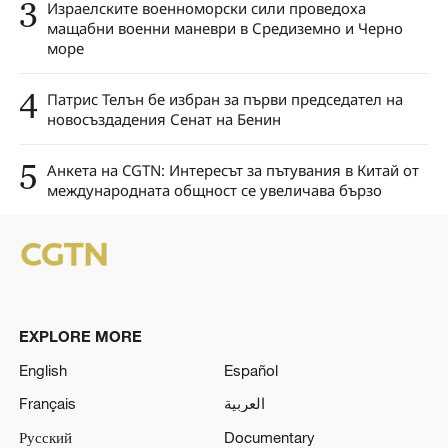
3
Израелските военноморски сили проведоха
мащабни военни маневри в Средиземно и Черно
море
4
Патрис Телън бе избран за първи председател на
новосъздадения Сенат на Бенин
5
Анкета на CGTN: Интересът за пътувания в Китай от
международната общност се увеличава бързо
EXPLORE MORE
English
Español
Français
العربية
Русский
Documentary