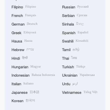
Filipino
Русский
Filipino
Russian
Français
Српски
French
Serbian
Deutsch
සිංහල
German
Sinhala
Ελληνικά
Español
Greek
Spanish
Hausa
Kiswahili
Hausa
Swahili
עברית
தமிழ்
Hebrew
Tamil
हिन्दी
ไทย
Hindi
Thai
Magyar
Türkçe
Hungarian
Turkish
Bahasa Indonesia
Українська
Indonesian
Ukrainian
Italiano
اردو
Italian
Urdu
日本語
Tiếng Việt
Japanese
Vietnamese
한국어
Korean