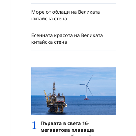
Море от облаци на Великата
китайска стена
Есенната красота на Великата
китайска стена
1
Първата в света 16-
мегаватова плаваща