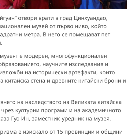
йгуан“ отвори врати в град Цинхуандао,
национален музей от първо ниво, който
вадратни метра. В него се помещават пет
.
, музеят е модерен, многофункционален
образованието, научните изследвания и
изложби на исторически артефакти, които
а китайска стена и древните китайски брони и
лянето на наследството на Великата китайска
т чрез културни програми и на академичното
аза Гуо Ин, заместник-уредник на музея.
уризма е изискало от 15 провинции и общини