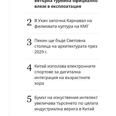
вятърна турбина официално
влезе в експлоатация
2
В Ухан започна Карнавал на
филмовата култура на КМГ
3
Пекин ще бъде Световна
столица на архитектурата през
2029 г.
4
Китай използва електронните
спортове за дигитална
интеграция на възрастните
хора
5
Бумът на изкуствения интелект
увеличава търсенето по цялата
индустриална верига в Китай