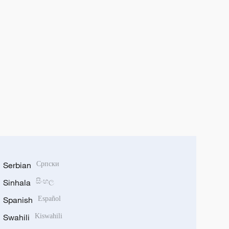
Serbian
Српски
Sinhala
සිංහල
Spanish
Español
Swahili
Kiswahili