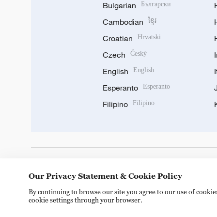
Bulgarian
Български
Cambodian
ខ្មែរ
Croatian
Hrvatski
Czech
Český
English
English
Esperanto
Esperanto
Filipino
Filipino
DOWNLOAD OUR APP
Our Privacy Statement & Cookie Policy
By continuing to browse our site you agree to our use of cooki
cookie settings through your browser.