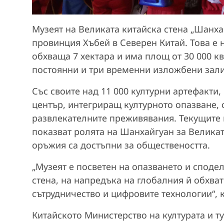
Музеят на Великата китайска стена „Шанха
провинция Хъбей в Северен Китай. Това е 
обхваща 7 хектара и има площ от 30 000 к
постоянни и три временни изложбени зали
Със своите над 11 000 културни артефакти
център, интегриращ културното опазване, 
развлекателните преживявания. Текущите 
показват ролята на Шанхайгуан за Великат
оръжия са достъпни за обществеността.
„Музеят е посветен на опазването и споде
стена, на напредъка на глобалния й обхва
сътрудничество и цифровите технологии“, к
Китайското Министерство на културата и т