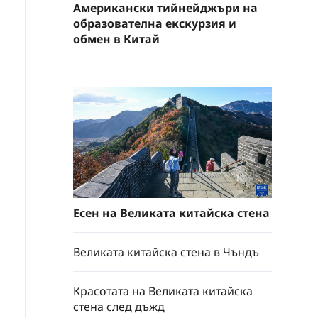
Американски тийнейджъри на
образователна екскурзия и
обмен в Китай
Есен на Великата китайска стена
Великата китайска стена в Чъндъ
Красотата на Великата китайска
стена след дъжд