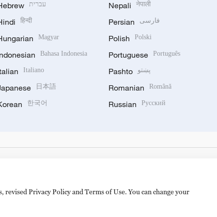
Hebrew
עברית
Nepali
नेपाली
Hindi
हिन्दी
Persian
فارسی
Hungarian
Magyar
Polish
Polski
Indonesian
Bahasa Indonesia
Portuguese
Português
Italian
Italiano
Pashto
پښتو
Japanese
日本語
Romanian
Română
Korean
한국어
Russian
Русский
es, revised Privacy Policy and Terms of Use. You can change your