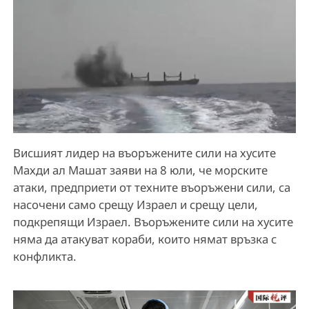
Висшият лидер на въоръжените сили на хусите
Махди ал Машат заяви на 8 юли, че морските
атаки, предприети от техните въоръжени сили, са
насочени само срещу Израел и срещу цели,
подкрепящи Израел. Въоръжените сили на хусите
няма да атакуват кораби, които нямат връзка с
конфликта.