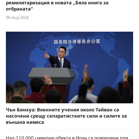
ремилитаризация в новата „Бяла книга за
отбраната“
06-Aug-2026
Чън Бинхуа: Военните учения около Тайван са
насочени срещу сепаратистките сили и силите за
външна намеса
Над 110 000 цивилни обекта в Иран са повредени при