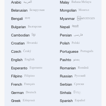
العربية
Bahasa Melayu
Arabic
Malay
Беларуская
Монгол
Belarusian
Mongolian
বাংলা
မြန်မာဘာသာ
Bengali
Myanmar
Български
नेपाली
Bulgarian
Nepali
ខ្មែរ
فارسی
Cambodian
Persian
Hrvatski
Polski
Croatian
Polish
Český
Português
Czech
Portuguese
English
پښتو
English
Pashto
Esperanto
Română
Esperanto
Romanian
Filipino
Русский
Filipino
Russian
Français
Српски
French
Serbian
Deutsch
සිංහල
German
Sinhala
Ελληνικά
Español
Greek
Spanish