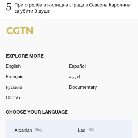
5
При стрелба в жилищна сграда в Северна Каролина
са убити 3 души
EXPLORE MORE
English
Español
Français
العربية
Русский
Documentary
CCTV+
CHOOSE YOUR LANGUAGE
Shqip
ລາວ
Albanian
Lao