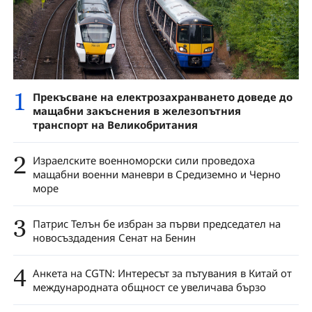
1
Прекъсване на електрозахранването доведе до
мащабни закъснения в железопътния
транспорт на Великобритания
2
Израелските военноморски сили проведоха
мащабни военни маневри в Средиземно и Черно
море
3
Патрис Телън бе избран за първи председател на
новосъздадения Сенат на Бенин
4
Анкета на CGTN: Интересът за пътувания в Китай от
международната общност се увеличава бързо