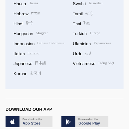
Hausa
Kiswahili
Hausa
Swahili
עברית
தமிழ்
Hebrew
Tamil
हिन्दी
ไทย
Hindi
Thai
Magyar
Türkçe
Hungarian
Turkish
Bahasa Indonesia
Українська
Indonesian
Ukrainian
Italiano
اردو
Italian
Urdu
日本語
Tiếng Việt
Japanese
Vietnamese
한국어
Korean
DOWNLOAD OUR APP