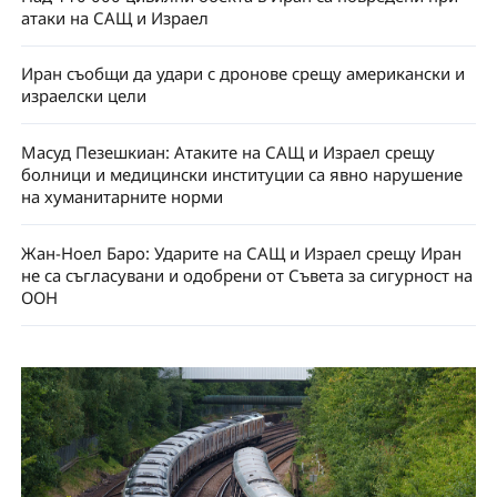
атаки на САЩ и Израел
Иран съобщи да удари с дронове срещу американски и
израелски цели
Масуд Пезешкиан: Атаките на САЩ и Израел срещу
болници и медицински институции са явно нарушение
на хуманитарните норми
Жан-Ноел Баро: Ударите на САЩ и Израел срещу Иран
не са съгласувани и одобрени от Съвета за сигурност на
ООН