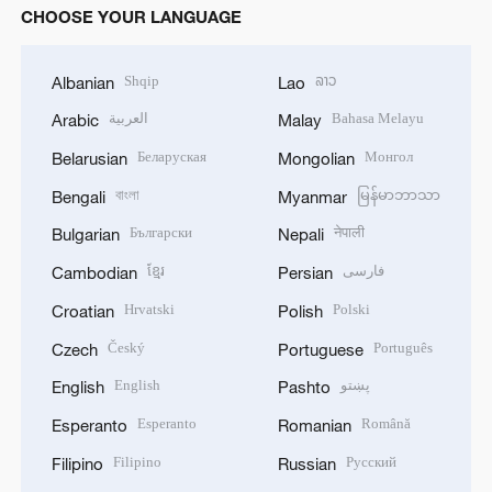
CHOOSE YOUR LANGUAGE
Shqip
ລາວ
Albanian
Lao
العربية
Bahasa Melayu
Arabic
Malay
Беларуская
Монгол
Belarusian
Mongolian
বাংলা
မြန်မာဘာသာ
Bengali
Myanmar
Български
नेपाली
Bulgarian
Nepali
ខ្មែរ
فارسی
Cambodian
Persian
Hrvatski
Polski
Croatian
Polish
Český
Português
Czech
Portuguese
English
پښتو
English
Pashto
Esperanto
Română
Esperanto
Romanian
Filipino
Русский
Filipino
Russian