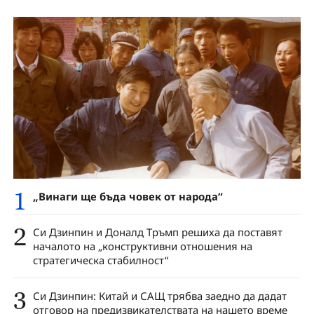
1
„Винаги ще бъда човек от народа“
2
Си Дзинпин и Доналд Тръмп решиха да поставят
началото на „конструктивни отношения на
стратегическа стабилност“
3
Си Дзинпин: Китай и САЩ трябва заедно да дадат
отговор на предизвикателствата на нашето време