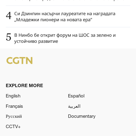
4
Си Дзинпин насърчи лауреатите на наградата
„Младежки пионери на новата ера“
5
В Нинбо бе открит форум на ШОС за зелено и
устойчиво развитие
EXPLORE MORE
English
Español
Français
العربية
Русский
Documentary
CCTV+