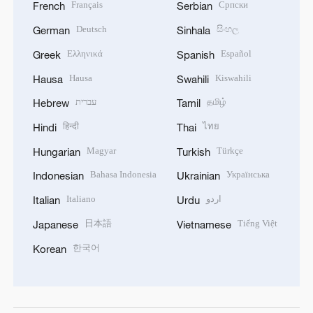
Français
Српски
French
Serbian
Deutsch
සිංහල
German
Sinhala
Ελληνικά
Español
Greek
Spanish
Hausa
Kiswahili
Hausa
Swahili
עברית
தமிழ்
Hebrew
Tamil
हिन्दी
ไทย
Hindi
Thai
Magyar
Türkçe
Hungarian
Turkish
Bahasa Indonesia
Українська
Indonesian
Ukrainian
Italiano
اردو
Italian
Urdu
日本語
Tiếng Việt
Japanese
Vietnamese
한국어
Korean