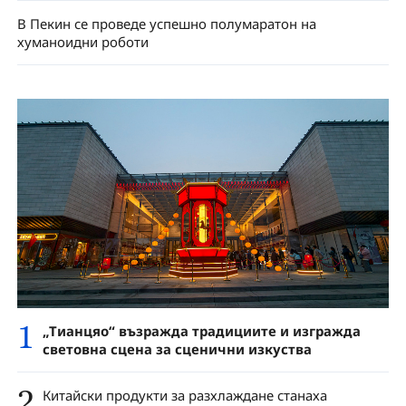
В Пекин се проведе успешно полумаратон на
хуманоидни роботи
1
„Тианцяо“ възражда традициите и изгражда
световна сцена за сценични изкуства
2
Китайски продукти за разхлаждане станаха