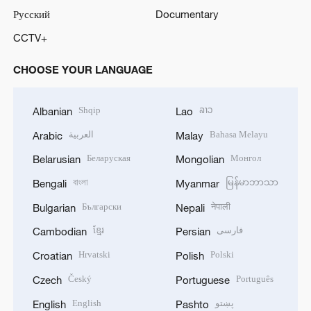
Русский
Documentary
CCTV+
CHOOSE YOUR LANGUAGE
Shqip
ລາວ
Albanian
Lao
العربية
Bahasa Melayu
Arabic
Malay
Беларуская
Монгол
Belarusian
Mongolian
বাংলা
မြန်မာဘာသာ
Bengali
Myanmar
Български
नेपाली
Bulgarian
Nepali
ខ្មែរ
فارسی
Cambodian
Persian
Hrvatski
Polski
Croatian
Polish
Český
Português
Czech
Portuguese
English
پښتو
English
Pashto