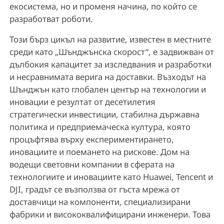
екосистема, но и променя начина, по който се
разработват роботи.
Този бърз цикъл на развитие, известен в местните
среди като „Шънджънска скорост“, е задвижван от
дълбокия капацитет за изследвания и разработки
и несравнимата верига на доставки. Възходът на
Шънджън като глобален център на технологии и
иновации е резултат от десетилетия
стратегически инвестиции, стабилна държавна
политика и предприемаческа култура, която
процъфтява върху експериментирането,
иновациите и поемането на рискове. Дом на
водещи световни компании в сферата на
технологиите и иновациите като Huawei, Tencent и
DJI, градът се възползва от гъста мрежа от
доставчици на компоненти, специализирани
фабрики и висококвалифицирани инженери. Това