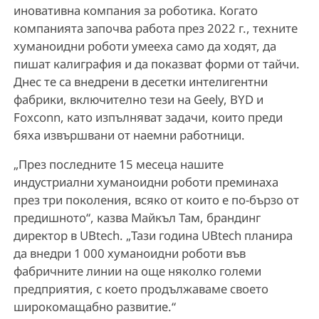
иновативна компания за роботика. Когато
компанията започва работа през 2022 г., техните
хуманоидни роботи умееха само да ходят, да
пишат калиграфия и да показват форми от тайчи.
Днес те са внедрени в десетки интелигентни
фабрики, включително тези на Geely, BYD и
Foxconn, като изпълняват задачи, които преди
бяха извършвани от наемни работници.
„През последните 15 месеца нашите
индустриални хуманоидни роботи преминаха
през три поколения, всяко от които е по-бързо от
предишното“, казва Майкъл Там, брандинг
директор в UBtech. „Тази година UBtech планира
да внедри 1 000 хуманоидни роботи във
фабричните линии на още няколко големи
предприятия, с което продължаваме своето
широкомащабно развитие.“