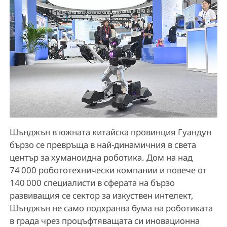
Шънджън в южната китайска провинция Гуандун
бързо се превръща в най-динамичния в света
център за хуманоидна роботика. Дом на над
74 000 робототехнически компании и повече от
140 000 специалисти в сферата на бързо
развиващия се сектор за изкуствен интелект,
Шънджън не само подхранва бума на роботиката
в града чрез процъфтяващата си иновационна