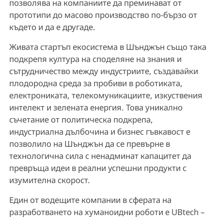
позволява на компаниите да преминават от
прототипи до масово производство по-бързо от
където и да е другаде.
Живата стартъп екосистема в Шънджън също така
подкрепя култура на споделяне на знания и
сътрудничество между индустриите, създавайки
плодородна среда за пробиви в роботиката,
електрониката, телекомуникациите, изкуствения
интелект и зелената енергия. Това уникално
съчетание от политическа подкрепа,
индустриална дълбочина и бизнес гъвкавост е
позволило на Шънджън да се превърне в
технологична сила с ненадминат капацитет да
превръща идеи в реални успешни продукти с
изумителна скорост.
Един от водещите компании в сферата на
разработването на хуманоидни роботи е UBtech –