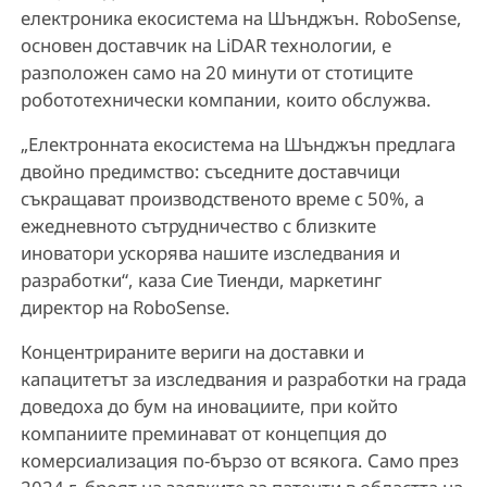
електроника екосистема на Шънджън. RoboSense,
основен доставчик на LiDAR технологии, е
разположен само на 20 минути от стотиците
робототехнически компании, които обслужва.
„Електронната екосистема на Шънджън предлага
двойно предимство: съседните доставчици
съкращават производственото време с 50%, а
ежедневното сътрудничество с близките
иноватори ускорява нашите изследвания и
разработки“, каза Сие Тиенди, маркетинг
директор на RoboSense.
Концентрираните вериги на доставки и
капацитетът за изследвания и разработки на града
доведоха до бум на иновациите, при който
компаниите преминават от концепция до
комерсиализация по-бързо от всякога. Само през