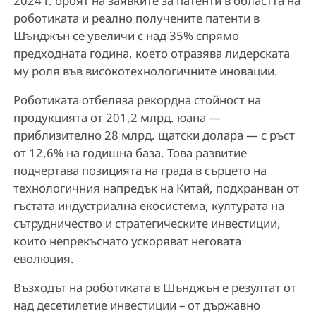
2024 г. броят на заявките за патенти в областта на
роботиката и реално получените патенти в
Шънджън се увеличи с над 35% спрямо
предходната година, което отразява лидерската
му роля във високотехнологичните иновации.
Роботиката отбеляза рекордна стойност на
продукцията от 201,2 млрд. юана —
приблизително 28 млрд. щатски долара — с ръст
от 12,6% на годишна база. Това развитие
подчертава позицията на града в сърцето на
технологичния напредък на Китай, подхранван от
гъстата индустриална екосистема, културата на
сътрудничество и стратегическите инвестиции,
които непрекъснато ускоряват неговата
еволюция.
Възходът на роботиката в Шънджън е резултат от
над десетилетие инвестиции – от държавно