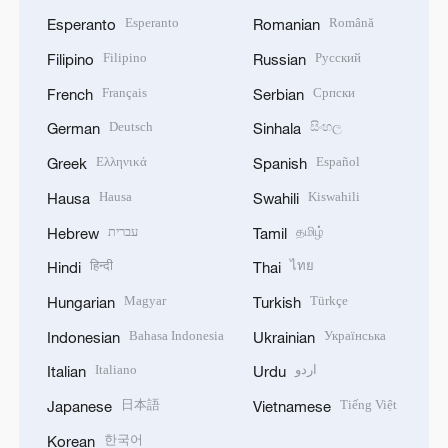
Esperanto
Română
Esperanto
Romanian
Filipino
Русский
Filipino
Russian
Français
Српски
French
Serbian
Deutsch
සිංහල
German
Sinhala
Ελληνικά
Español
Greek
Spanish
Hausa
Kiswahili
Hausa
Swahili
עברית
தமிழ்
Hebrew
Tamil
हिन्दी
ไทย
Hindi
Thai
Magyar
Türkçe
Hungarian
Turkish
Bahasa Indonesia
Українська
Indonesian
Ukrainian
Italiano
اردو
Italian
Urdu
日本語
Tiếng Việt
Japanese
Vietnamese
한국어
Korean