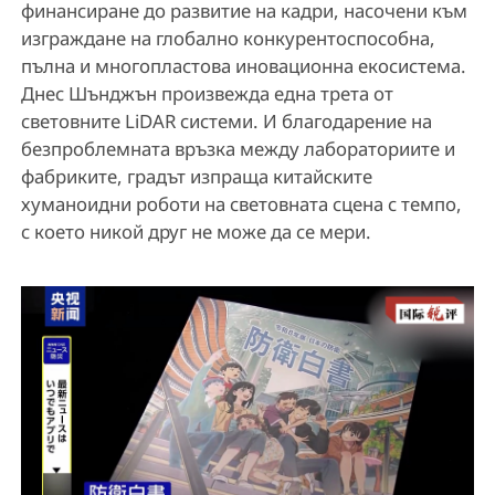
финансиране до развитие на кадри, насочени към
изграждане на глобално конкурентоспособна,
пълна и многопластова иновационна екосистема.
Днес Шънджън произвежда една трета от
световните LiDAR системи. И благодарение на
безпроблемната връзка между лабораториите и
фабриките, градът изпраща китайските
хуманоидни роботи на световната сцена с темпо,
с което никой друг не може да се мери.