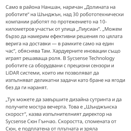
Само в района Наншан, наричан „Долината на
роботите“ на Шънджън, над 30 робототехнически
компании работят по протежението на 10-
километров участък от улица „Лиусиан“. „Можем
бързо да намерим ефективни решения по цялата
верига на доставки — в рамките само на един
час“, обяснява Там. Хардуерните иновации също
играят решаваща роля. В Sycsense Technology
роботите са оборудвани с прецизни сензори и
LiDAR системи, които им позволяват да
изпълняват деликатни задачи като бране на ягоди
без да ги наранят.
„Тук можете да завършите дизайна сутринта и да
получите мостра вечерта. Това е „Шънджънска
скорост“, казва изпълнителният директор на
Sycsense Сюн Гънчао. Скоростта, спомената от
Сюн, е подплатена от плътната и зряла