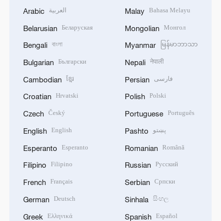
العربية
Bahasa Melayu
Arabic
Malay
Беларуская
Монгол
Belarusian
Mongolian
বাংলা
မြန်မာဘာသာ
Bengali
Myanmar
Български
नेपाली
Bulgarian
Nepali
ខ្មែរ
فارسی
Cambodian
Persian
Hrvatski
Polski
Croatian
Polish
Český
Português
Czech
Portuguese
English
پښتو
English
Pashto
Esperanto
Română
Esperanto
Romanian
Filipino
Русский
Filipino
Russian
Français
Српски
French
Serbian
Deutsch
සිංහල
German
Sinhala
Ελληνικά
Español
Greek
Spanish