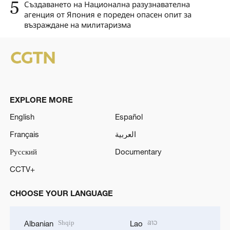
5
Създаването на Национална разузнавателна
агенция от Япония е пореден опасен опит за
възраждане на милитаризма
EXPLORE MORE
English
Español
Français
العربية
Русский
Documentary
CCTV+
CHOOSE YOUR LANGUAGE
Shqip
ລາວ
Albanian
Lao