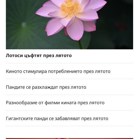
Лотоси цъфтят през лятото
Киното стимулира потреблението през лятото
Пандите се разхлаждат през лятото
Разнообразие от филми кината през лятото
Гигантските панди се забавляват през лятото