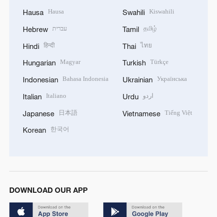
Hausa
Kiswahili
Hausa
Swahili
עברית
தமிழ்
Hebrew
Tamil
हिन्दी
ไทย
Hindi
Thai
Magyar
Türkçe
Hungarian
Turkish
Bahasa Indonesia
Українська
Indonesian
Ukrainian
Italiano
اردو
Italian
Urdu
日本語
Tiếng Việt
Japanese
Vietnamese
한국어
Korean
DOWNLOAD OUR APP