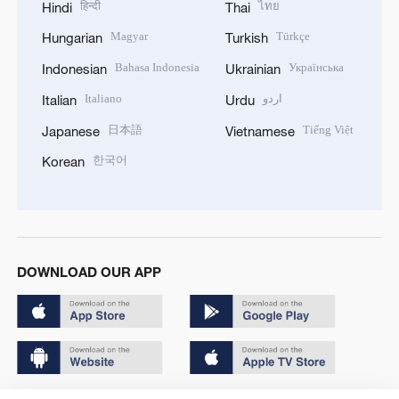
हिन्दी
ไทย
Hindi
Thai
Magyar
Türkçe
Hungarian
Turkish
Bahasa Indonesia
Українська
Indonesian
Ukrainian
Italiano
اردو
Italian
Urdu
日本語
Tiếng Việt
Japanese
Vietnamese
한국어
Korean
DOWNLOAD OUR APP