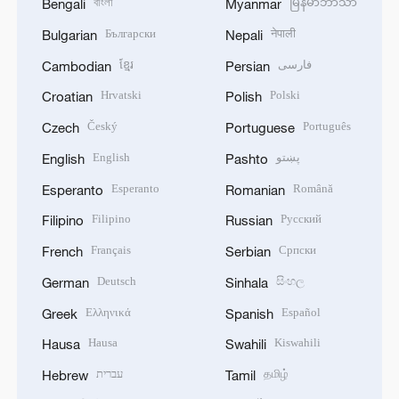
বাংলা
မြန်မာဘာသာ
Bengali
Myanmar
Български
नेपाली
Bulgarian
Nepali
ខ្មែរ
فارسی
Cambodian
Persian
Hrvatski
Polski
Croatian
Polish
Český
Português
Czech
Portuguese
English
پښتو
English
Pashto
Esperanto
Română
Esperanto
Romanian
Filipino
Русский
Filipino
Russian
Français
Српски
French
Serbian
Deutsch
සිංහල
German
Sinhala
Ελληνικά
Español
Greek
Spanish
Hausa
Kiswahili
Hausa
Swahili
עברית
தமிழ்
Hebrew
Tamil