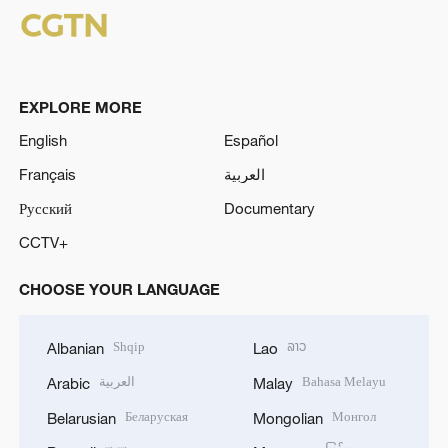
EXPLORE MORE
English
Español
Français
العربية
Русский
Documentary
CCTV+
CHOOSE YOUR LANGUAGE
Shqip
ລາວ
Albanian
Lao
العربية
Bahasa Melayu
Arabic
Malay
Беларуская
Монгол
Belarusian
Mongolian