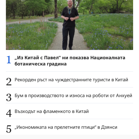
1
„Из Китай с Павел“ ни показва Националната
ботаническа градина
2
Рекорден ръст на чуждестранните туристи в Китай
3
Бум в производството и износа на роботи от Анхуей
4
Възходът на фламенкото в Китай
5
„Икономиката на прелетните птици“ в Дзянси