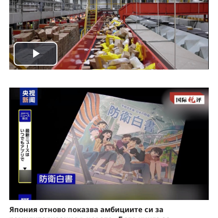
P
l
a
y
V
i
d
Япония отново показва амбициите си за