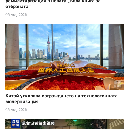
e
ремилитаризация в новата „Бяла книга за
отбраната“
o
06-Aug-2026
Китай ускорява изграждането на технологичната
модернизация
05-Aug-2026