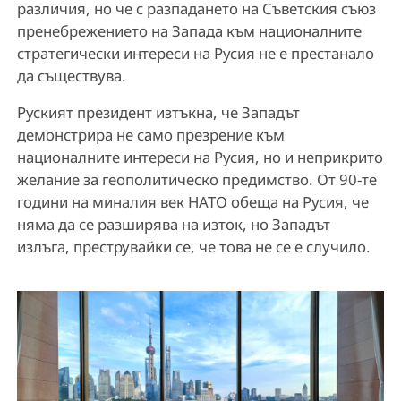
различия, но че с разпадането на Съветския съюз
пренебрежението на Запада към националните
стратегически интереси на Русия не е престанало
да съществува.
Руският президент изтъкна, че Западът
демонстрира не само презрение към
националните интереси на Русия, но и неприкрито
желание за геополитическо предимство. От 90-те
години на миналия век НАТО обеща на Русия, че
няма да се разширява на изток, но Западът
излъга, преструвайки се, че това не се е случило.