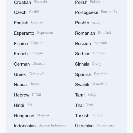
Hrvatski
Polski
Croatian
Polish
Český
Português
Czech
Portuguese
English
پښتو
English
Pashto
Esperanto
Română
Esperanto
Romanian
Filipino
Русский
Filipino
Russian
Français
Српски
French
Serbian
Deutsch
සිංහල
German
Sinhala
Ελληνικά
Español
Greek
Spanish
Hausa
Kiswahili
Hausa
Swahili
עברית
தமிழ்
Hebrew
Tamil
हिन्दी
ไทย
Hindi
Thai
Magyar
Türkçe
Hungarian
Turkish
Bahasa Indonesia
Українська
Indonesian
Ukrainian