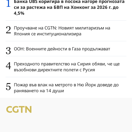
1
Банка UBS коригира в посока нагоре прогнозата
си за растежа на БВП на Хонконг за 2026 г. до
4,5%
2
Проучване на CGTN: Новият милитаризъм на
Япония се институционализира
3
ООН: Военните дейности в Газа продължават
4
Преходното правителство на Сирия обяви, че ще
възобнови директните полети с Русия
5
Пожар във влак на метрото в Ню Йорк доведе до
раняването на 14 души