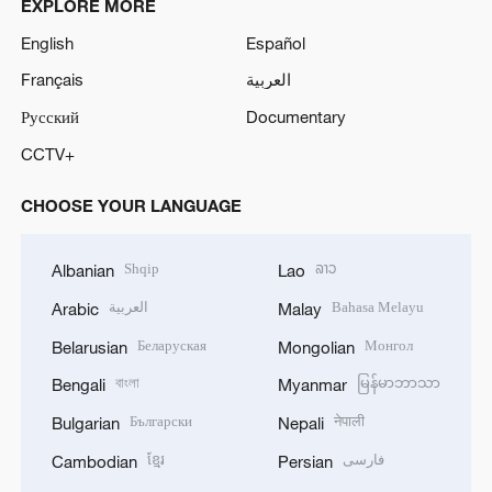
EXPLORE MORE
English
Español
Français
العربية
Русский
Documentary
CCTV+
CHOOSE YOUR LANGUAGE
Shqip
ລາວ
Albanian
Lao
العربية
Bahasa Melayu
Arabic
Malay
Беларуская
Монгол
Belarusian
Mongolian
বাংলা
မြန်မာဘာသာ
Bengali
Myanmar
Български
नेपाली
Bulgarian
Nepali
ខ្មែរ
فارسی
Cambodian
Persian