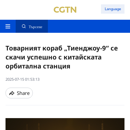
Language
Търсене
Товарният кораб „Тиенджоу-9“ се
скачи успешно с китайската
орбитална станция
2025-07-15 01:53:13
Share