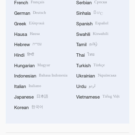
Français
Српски
French
Serbian
Deutsch
සිංහල
German
Sinhala
Ελληνικά
Español
Greek
Spanish
Hausa
Kiswahili
Hausa
Swahili
עברית
தமிழ்
Hebrew
Tamil
हिन्दी
ไทย
Hindi
Thai
Magyar
Türkçe
Hungarian
Turkish
Bahasa Indonesia
Українська
Indonesian
Ukrainian
Italiano
اردو
Italian
Urdu
日本語
Tiếng Việt
Japanese
Vietnamese
한국어
Korean