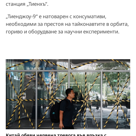
станция „Тиенхъ“.
„Тиенджоу-9“ е натоварен с консумативи,
необходими за престоя на тайконавтите в орбита,
гориво и оборудване за научни експерименти.
Китай обяви червена тревога във връзка с