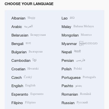
CHOOSE YOUR LANGUAGE
Shqip
ລາວ
Albanian
Lao
العربية
Bahasa Melayu
Arabic
Malay
Беларуская
Монгол
Belarusian
Mongolian
বাংলা
မြန်မာဘာသာ
Bengali
Myanmar
Български
नेपाली
Bulgarian
Nepali
ខ្មែរ
فارسی
Cambodian
Persian
Hrvatski
Polski
Croatian
Polish
Český
Português
Czech
Portuguese
English
پښتو
English
Pashto
Esperanto
Română
Esperanto
Romanian
Filipino
Русский
Filipino
Russian