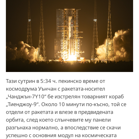
Тази сутрин в 5:34 ч. пекинско време от
космодрума Уънчан с ракетата-носител
„Чанджън-7Y10“ бе изстрелян товарният кораб
„Тиенджоу-9“. Около 10 минути по-късно, той се
отдели от ракетата и влезе в предвидената
орбита, след което слънчевите му панели
разгънаха нормално, а впоследствие се скачи
успешно с основния модул на космическата