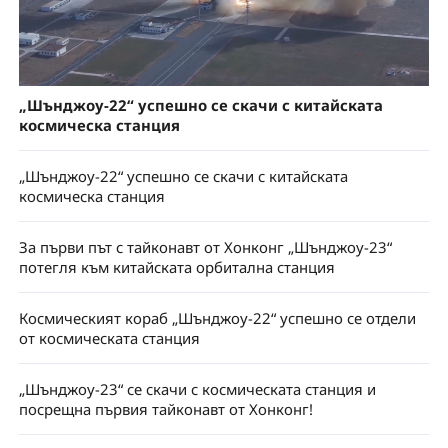
„Шънджоу-22“ успешно се скачи с китайската
космическа станция
„Шънджоу-22“ успешно се скачи с китайската
космическа станция
За първи път с тайконавт от Хонконг „Шънджоу-23“
потегля към китайската орбитална станция
Космическият кораб „Шънджоу-22“ успешно се отдели
от космическата станция
„Шънджоу-23“ се скачи с космическата станция и
посрещна първия тайконавт от Хонконг!