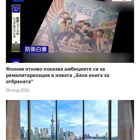
e
o
Япония отново показва амбициите си за
ремилитаризация в новата „Бяла книга за
отбраната“
06-Aug-2026