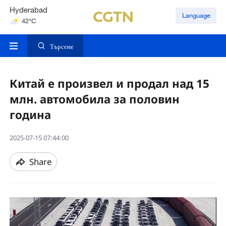
Hyderabad
Language
42°C
Mumbai
31°C
Търсене
Китай е произвел и продал над 15
млн. автомобила за половин
година
2025-07-15 07:44:00
Share