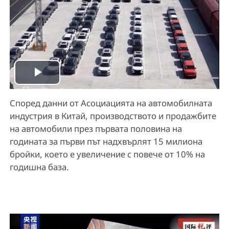
P
Според данни от Асоциацията на автомобилната
l
индустрия в Китай, производството и продажбите
a
на автомобили през първата половина на
годината за първи път надхвърлят 15 милиона
y
бройки, което е увеличение с повече от 10% на
годишна база.
V
i
d