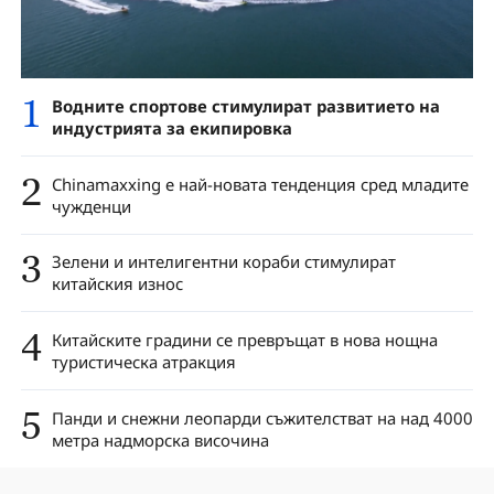
1
Водните спортове стимулират развитието на
индустрията за екипировка
2
Chinamaxxing е най-новата тенденция сред младите
чужденци
3
Зелени и интелигентни кораби стимулират
китайския износ
4
Китайските градини се превръщат в нова нощна
туристическа атракция
5
Панди и снежни леопарди съжителстват на над 4000
метра надморска височина