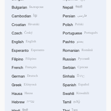
Български
नेपाली
Bulgarian
Nepali
ខ្មែរ
فارسی
Cambodian
Persian
Hrvatski
Polski
Croatian
Polish
Český
Português
Czech
Portuguese
English
پښتو
English
Pashto
Esperanto
Română
Esperanto
Romanian
Filipino
Русский
Filipino
Russian
Français
Српски
French
Serbian
Deutsch
සිංහල
German
Sinhala
Ελληνικά
Español
Greek
Spanish
Hausa
Kiswahili
Hausa
Swahili
עברית
தமிழ்
Hebrew
Tamil
हिन्दी
ไทย
Hindi
Thai