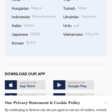
Magyar
Türkçe
Hungarian
Turkish
Bahasa Indonesia
Українська
Indonesian
Ukrainian
Italiano
اردو
Italian
Urdu
日本語
Tiếng Việt
Japanese
Vietnamese
한국어
Korean
DOWNLOAD OUR APP
Our Privacy Statement & Cookie Policy
By continuing to browse our site you agree to our use of cookies, revised
Copyright © 2024 CGTN.