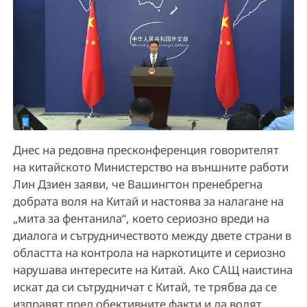
Днес на редовна пресконференция говорителят
на китайското Министерство на външните работи
Лин Дзиен заяви, че Вашингтон пренебрегна
добрата воля на Китай и настоява за налагане на
„мита за фентанила“, което сериозно вреди на
диалога и сътрудничеството между двете страни в
областта на контрола на наркотиците и сериозно
нарушава интересите на Китай. Ако САЩ наистина
искат да си сътрудничат с Китай, те трябва да се
изправят пред обективните факти и да водят