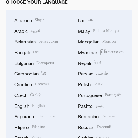
CHOOSE YOUR LANGUAGE
Shqip
ລາວ
Albanian
Lao
العربية
Bahasa Melayu
Arabic
Malay
Беларуская
Монгол
Belarusian
Mongolian
বাংলা
မြန်မာဘာသာ
Bengali
Myanmar
Български
नेपाली
Bulgarian
Nepali
ខ្មែរ
فارسی
Cambodian
Persian
Hrvatski
Polski
Croatian
Polish
Český
Português
Czech
Portuguese
English
پښتو
English
Pashto
Esperanto
Română
Esperanto
Romanian
Filipino
Русский
Filipino
Russian
Français
Српски
French
Serbian