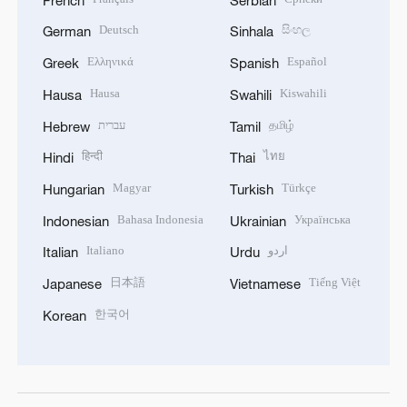
Deutsch
සිංහල
German
Sinhala
Ελληνικά
Español
Greek
Spanish
Hausa
Kiswahili
Hausa
Swahili
עברית
தமிழ்
Hebrew
Tamil
हिन्दी
ไทย
Hindi
Thai
Magyar
Türkçe
Hungarian
Turkish
Bahasa Indonesia
Українська
Indonesian
Ukrainian
Italiano
اردو
Italian
Urdu
日本語
Tiếng Việt
Japanese
Vietnamese
한국어
Korean