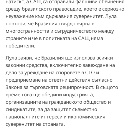
натиск“, а САЩ са отправили фалшиви обвинения
срещу бразилското правосъдие, което е сериозно
неуважение към държавния суверенитет. Лула
повтори, че Бразилия твърдо вярва в
многостранността и сътрудничеството между
страните и че в политиката на САЩ няма
победители.
Лула заяви, че Бразилия ще използва всички
законни средства, включително завеждане на
дело за уреждане на споровете в СТО и
предприемане на ответни действия съгласно
Закона за търговската реципрочност. В същото
време това ще обедини индустрията,
организациите на гражданското общество и
синдикатите, за да защитят съвместно
националните интереси и икономическия
суверенитет на страната.