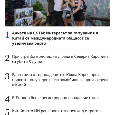
1
Анкета на CGTN: Интересът за пътувания в
Китай от международната общност се
увеличава бързо
2
При стрелба в жилищна сграда в Северна Каролина
са убити 3 души
3
Една трета от продадените в Южна Корея през
първото полугодие електромобили са произведени
в Китай
4
В Лондон беше регистрирано нападение с нож
5
Китайското ИИ решение с отворен код е трето в