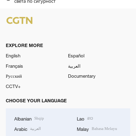
света по сигурност
EXPLORE MORE
English
Español
Français
العربية
Русский
Documentary
CCTV+
CHOOSE YOUR LANGUAGE
Shqip
ລາວ
Albanian
Lao
العربية
Bahasa Melayu
Arabic
Malay