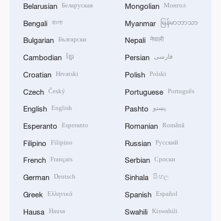
Беларуская
Монгол
Belarusian
Mongolian
বাংলা
မြန်မာဘာသာ
Bengali
Myanmar
Български
नेपाली
Bulgarian
Nepali
ខ្មែរ
فارسی
Cambodian
Persian
Hrvatski
Polski
Croatian
Polish
Český
Português
Czech
Portuguese
English
پښتو
English
Pashto
Esperanto
Română
Esperanto
Romanian
Filipino
Русский
Filipino
Russian
Français
Српски
French
Serbian
Deutsch
සිංහල
German
Sinhala
Ελληνικά
Español
Greek
Spanish
Hausa
Kiswahili
Hausa
Swahili