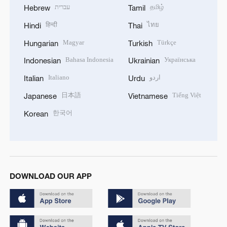
עברית
தமிழ்
Hebrew
Tamil
हिन्दी
ไทย
Hindi
Thai
Magyar
Türkçe
Hungarian
Turkish
Bahasa Indonesia
Українська
Indonesian
Ukrainian
Italiano
اردو
Italian
Urdu
日本語
Tiếng Việt
Japanese
Vietnamese
한국어
Korean
DOWNLOAD OUR APP