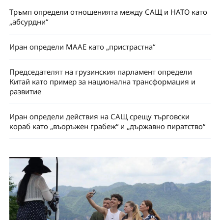
Тръмп определи отношенията между САЩ и НАТО като
„абсурдни“
Иран определи МААЕ като „пристрастна“
Председателят на грузинския парламент определи
Китай като пример за национална трансформация и
развитие
Иран определи действия на САЩ срещу търговски
кораб като „въоръжен грабеж“ и „държавно пиратство“