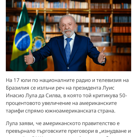
На 17 юли по националните радио и телевизия на
Бразилия се излъчи реч на президента Луис
Инасио Лула да Силва, в която той критикува 50-
процентовото увеличение на американските
тарифи спрямо южноамериканската страна.
Лула заяви, че американското правителство е
превърнало търговските преговори в „изнудване и