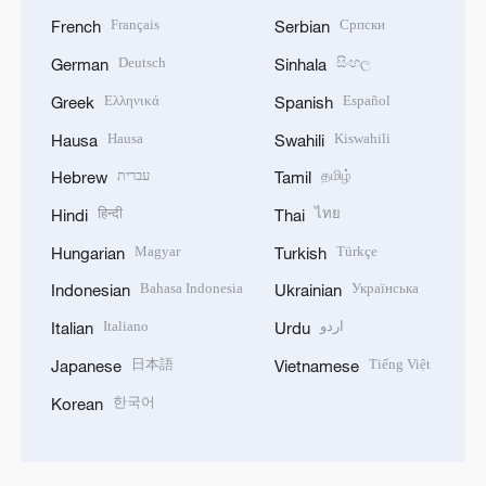
Français
Српски
French
Serbian
Deutsch
සිංහල
German
Sinhala
Ελληνικά
Español
Greek
Spanish
Hausa
Kiswahili
Hausa
Swahili
עברית
தமிழ்
Hebrew
Tamil
हिन्दी
ไทย
Hindi
Thai
Magyar
Türkçe
Hungarian
Turkish
Bahasa Indonesia
Українська
Indonesian
Ukrainian
Italiano
اردو
Italian
Urdu
日本語
Tiếng Việt
Japanese
Vietnamese
한국어
Korean