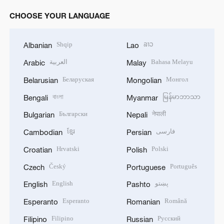
CHOOSE YOUR LANGUAGE
Shqip
ລາວ
Albanian
Lao
العربية
Bahasa Melayu
Arabic
Malay
Беларуская
Монгол
Belarusian
Mongolian
বাংলা
မြန်မာဘာသာ
Bengali
Myanmar
Български
नेपाली
Bulgarian
Nepali
ខ្មែរ
فارسی
Cambodian
Persian
Hrvatski
Polski
Croatian
Polish
Český
Português
Czech
Portuguese
English
پښتو
English
Pashto
Esperanto
Română
Esperanto
Romanian
Filipino
Русский
Filipino
Russian