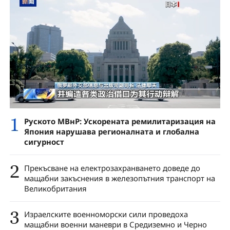
1
Руското МВнР: Ускорената ремилитаризация на
Япония нарушава регионалната и глобална
сигурност
2
Прекъсване на електрозахранването доведе до
мащабни закъснения в железопътния транспорт на
Великобритания
3
Израелските военноморски сили проведоха
мащабни военни маневри в Средиземно и Черно