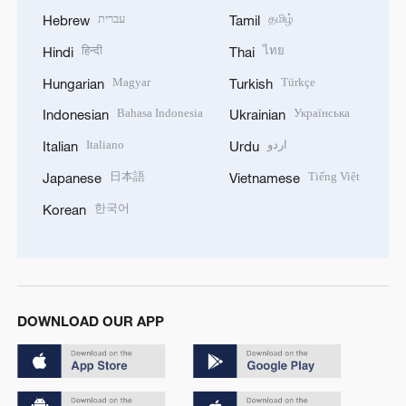
עברית
தமிழ்
Hebrew
Tamil
हिन्दी
ไทย
Hindi
Thai
Magyar
Türkçe
Hungarian
Turkish
Bahasa Indonesia
Українська
Indonesian
Ukrainian
Italiano
اردو
Italian
Urdu
日本語
Tiếng Việt
Japanese
Vietnamese
한국어
Korean
DOWNLOAD OUR APP