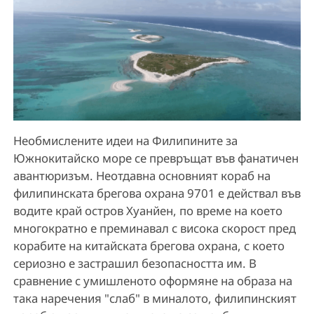
Необмислените идеи на Филипините за
Южнокитайско море се превръщат във фанатичен
авантюризъм. Неотдавна основният кораб на
филипинската брегова охрана 9701 е действал във
водите край остров Хуанйен, по време на което
многократно е преминавал с висока скорост пред
корабите на китайската брегова охрана, с което
сериозно е застрашил безопасността им. В
сравнение с умишленото оформяне на образа на
така наречения "слаб" в миналото, филипинският