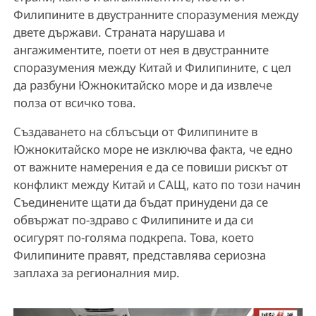
Филипините в двустранните споразумения между
двете държави. Страната нарушава и
ангажиментите, поети от нея в двустранните
споразумения между Китай и Филипините, с цел
да разбуни Южнокитайско море и да извлече
полза от всичко това.
Създаването на сблъсъци от Филипините в
Южнокитайско море не изключва факта, че едно
от важните намерения е да се повиши рискът от
конфликт между Китай и САЩ, като по този начин
Съединените щати да бъдат принудени да се
обвържат по-здраво с Филипините и да си
осигурят по-голяма подкрепа. Това, което
Филипините правят, представлява сериозна
заплаха за регионалния мир.