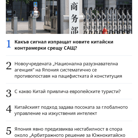
1
Какъв сигнал изпращат новите китайски
контрамерки срещу САЩ?
2
Новоучредената „Национална разузнавателна
агенция“ на Япония систематично се
противопоставя на пацифистката ѝ конституция
3
С какво Китай привлича европейските туристи?
4
Китайският подход задава посоката за глобалното
управление на изкуствения интелект
5
Япония явно предизвиква нестабилност в спора
около „Арбитражното решение за Южнокитайско