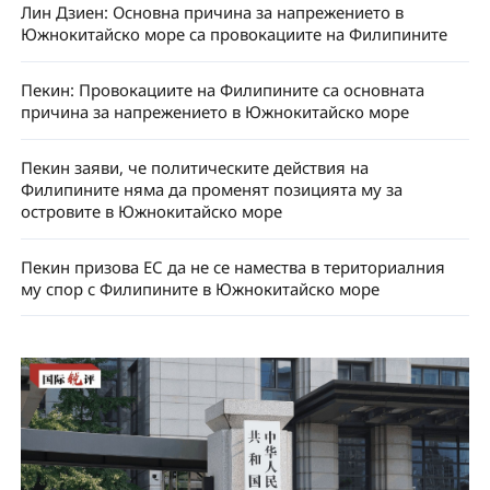
Лин Дзиен: Основна причина за напрежението в
Южнокитайско море са провокациите на Филипините
Пекин: Провокациите на Филипините са основната
причина за напрежението в Южнокитайско море
Пекин заяви, че политическите действия на
Филипините няма да променят позицията му за
островите в Южнокитайско море
Пекин призова ЕС да не се намества в териториалния
му спор с Филипините в Южнокитайско море