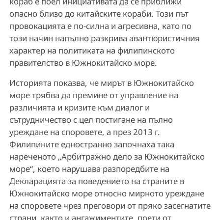
кораб е поел инициативата да се приближи
опасно близо до китайските кораби. Този път
провокацията е по-силна и агресивна, като по
този начин напълно разкрива авантюристичния
характер на политиката на филипинското
правителство в Южнокитайско море.
Историята показва, че мирът в Южнокитайско
море трябва да премине от управление на
различията и кризите към диалог и
сътрудничество с цел постигане на пълно
уреждане на споровете, а през 2013 г.
Филипините едностранно започнаха така
нареченото „Арбитражно дело за Южнокитайско
море“, което нарушава разпоредбите на
Декларацията за поведението на страните в
Южнокитайско море относно мирното уреждане
на споровете чрез преговори от пряко засегнатите
страни, както и ангажиментите, поети от