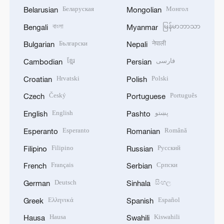
Беларуская
Монгол
Belarusian
Mongolian
বাংলা
မြန်မာဘာသာ
Bengali
Myanmar
Български
नेपाली
Bulgarian
Nepali
ខ្មែរ
فارسی
Cambodian
Persian
Hrvatski
Polski
Croatian
Polish
Český
Português
Czech
Portuguese
English
پښتو
English
Pashto
Esperanto
Română
Esperanto
Romanian
Filipino
Русский
Filipino
Russian
Français
Српски
French
Serbian
Deutsch
සිංහල
German
Sinhala
Ελληνικά
Español
Greek
Spanish
Hausa
Kiswahili
Hausa
Swahili