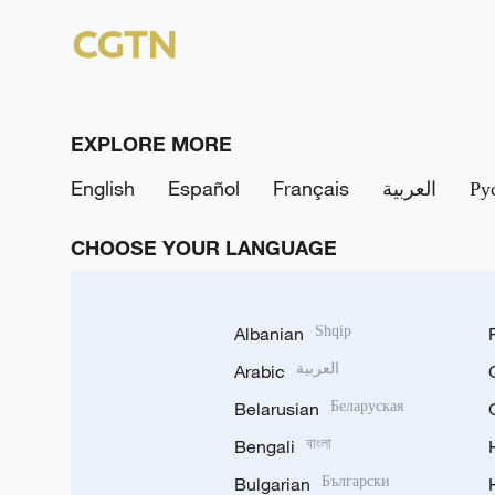
EXPLORE MORE
English
Español
Français
العربية
Ру
CHOOSE YOUR LANGUAGE
Albanian
Shqip
Arabic
العربية
Belarusian
Беларуская
Bengali
বাংলা
Bulgarian
Български