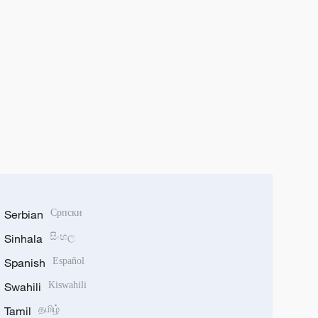
Serbian
Српски
Sinhala
සිංහල
Spanish
Español
Swahili
Kiswahili
Tamil
தமிழ்