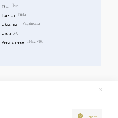
Thai
ไทย
Turkish
Türkçe
Ukrainian
Українська
Urdu
اردو
Vietnamese
Tiếng Việt
I agree
6