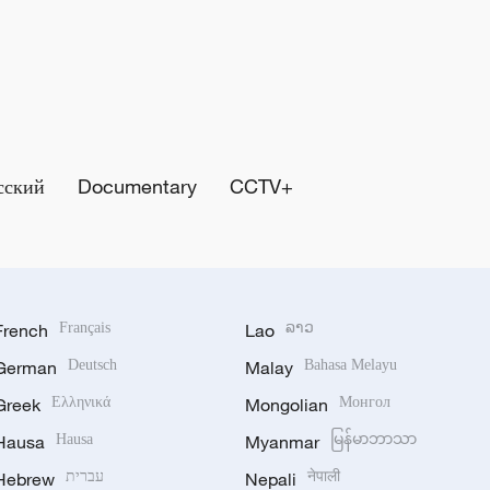
сский
Documentary
CCTV+
French
Français
Lao
ລາວ
German
Deutsch
Malay
Bahasa Melayu
Greek
Ελληνικά
Mongolian
Монгол
Hausa
Hausa
Myanmar
မြန်မာဘာသာ
Hebrew
עברית
Nepali
नेपाली