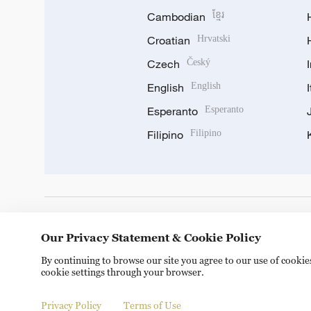
Cambodian
ខ្មែរ
Croatian
Hrvatski
Czech
Český
English
English
Esperanto
Esperanto
Filipino
Filipino
DOWNLOAD OUR APP
Our Privacy Statement & Cookie Policy
By continuing to browse our site you agree to our use of cooki
cookie settings through your browser.
Privacy Policy
Terms of Use
Copyright © 2024 CGTN.
京ICP备20000184号
京公网安