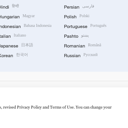
Hindi
हिन्दी
Persian
فارسی
Hungarian
Magyar
Polish
Polski
Indonesian
Bahasa Indonesia
Portuguese
Português
Italian
Italiano
Pashto
پښتو
Japanese
日本語
Romanian
Română
Korean
한국어
Russian
Русский
es, revised Privacy Policy and Terms of Use. You can change your
备 11010502050052号
Disinformation report hotline: 010-8506146