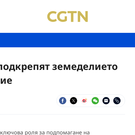
 подкрепят земеделието
тие
т ключова роля за подпомагане на