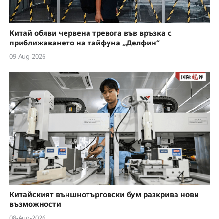
o
Китай обяви червена тревога във връзка с
приближаването на тайфуна „Делфин“
09-Aug-2026
Китайският външнотърговски бум разкрива нови
възможности
08-Aug-2026