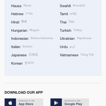
Hausa
Kiswahili
Hausa
Swahili
עברית
தமிழ்
Hebrew
Tamil
हिन्दी
ไทย
Hindi
Thai
Magyar
Türkçe
Hungarian
Turkish
Bahasa Indonesia
Українська
Indonesian
Ukrainian
Italiano
اردو
Italian
Urdu
日本語
Tiếng Việt
Japanese
Vietnamese
한국어
Korean
DOWNLOAD OUR APP