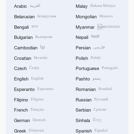
العربية
Bahasa Melayu
Arabic
Malay
Беларуская
Монгол
Belarusian
Mongolian
বাংলা
မြန်မာဘာသာ
Bengali
Myanmar
Български
नेपाली
Bulgarian
Nepali
ខ្មែរ
فارسی
Cambodian
Persian
Hrvatski
Polski
Croatian
Polish
Český
Português
Czech
Portuguese
English
پښتو
English
Pashto
Esperanto
Română
Esperanto
Romanian
Filipino
Русский
Filipino
Russian
Français
Српски
French
Serbian
Deutsch
සිංහල
German
Sinhala
Ελληνικά
Español
Greek
Spanish