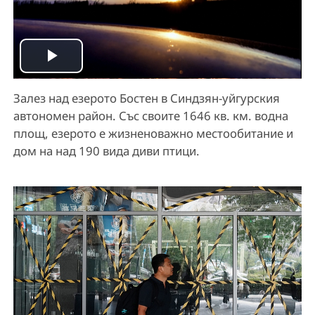
P
Залез над езерото Бостен в Синдзян-уйгурския
l
автономен район. Със своите 1646 кв. км. водна
a
площ, езерото е жизненоважно местообитание и
дом на над 190 вида диви птици.
y
V
i
d
e