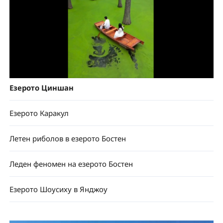
Езерото Циншан
Езерото Каракул
Летен риболов в езерото Бостен
Леден феномен на езерото Бостен
Езерото Шоусиху в Янджоу