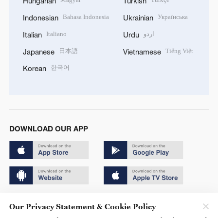
Hungarian
Turkish
Bahasa Indonesia
Українська
Indonesian
Ukrainian
Italiano
اردو
Italian
Urdu
日本語
Tiếng Việt
Japanese
Vietnamese
한국어
Korean
DOWNLOAD OUR APP
Copyright © 2024 CGTN.
Our Privacy Statement & Cookie Policy
京ICP备20000184号