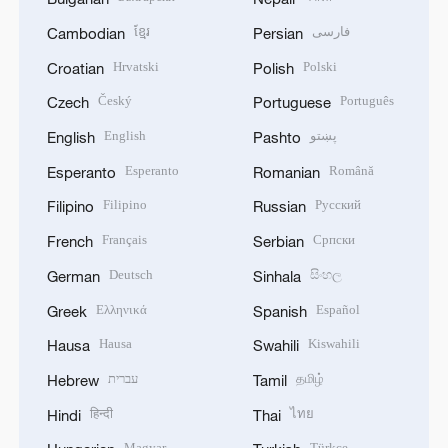
ខ្មែរ
فارسی
Cambodian
Persian
Hrvatski
Polski
Croatian
Polish
Český
Português
Czech
Portuguese
English
پښتو
English
Pashto
Esperanto
Română
Esperanto
Romanian
Filipino
Русский
Filipino
Russian
Français
Српски
French
Serbian
Deutsch
සිංහල
German
Sinhala
Ελληνικά
Español
Greek
Spanish
Hausa
Kiswahili
Hausa
Swahili
עברית
தமிழ்
Hebrew
Tamil
हिन्दी
ไทย
Hindi
Thai
Magyar
Türkçe