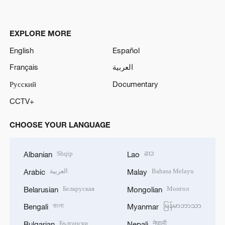
EXPLORE MORE
English
Español
Français
العربية
Русский
Documentary
CCTV+
CHOOSE YOUR LANGUAGE
Shqip
ລາວ
Albanian
Lao
العربية
Bahasa Melayu
Arabic
Malay
Беларуская
Монгол
Belarusian
Mongolian
বাংলা
မြန်မာဘာသာ
Bengali
Myanmar
Български
नेपाली
Bulgarian
Nepali