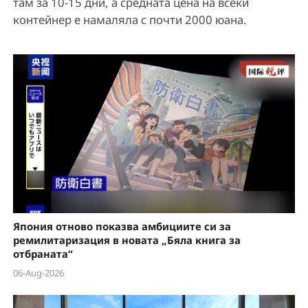
там за 10-15 дни, а средната цена на всеки
e
контейнер е намаляла с почти 2000 юана.
o
Япония отново показва амбициите си за
ремилитаризация в новата „Бяла книга за
отбраната“
06-Aug-2026