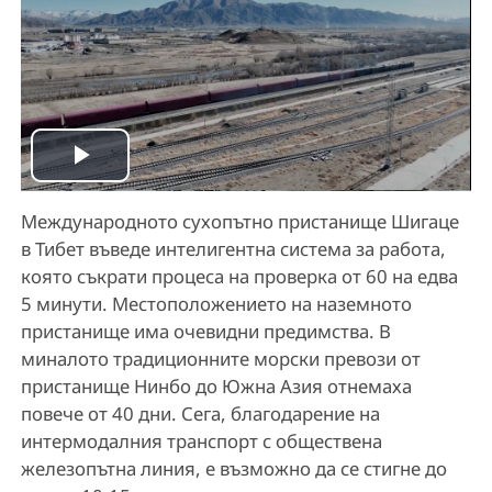
P
Международното сухопътно пристанище Шигаце
l
в Тибет въведе интелигентна система за работа,
a
която съкрати процеса на проверка от 60 на едва
5 минути. Местоположението на наземното
y
пристанище има очевидни предимства. В
миналото традиционните морски превози от
V
пристанище Нинбо до Южна Азия отнемаха
повече от 40 дни. Сега, благодарение на
i
интермодалния транспорт с обществена
железопътна линия, е възможно да се стигне до
d