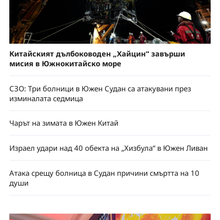
Китайският дълбоководен „Хайцин“ завърши
мисия в Южнокитайско море
СЗО: Три болници в Южен Судан са атакувани през
изминалата седмица
Чарът на зимата в Южен Китай
Израел удари над 40 обекта на „Хизбула“ в Южен Ливан
Атака срещу болница в Судан причини смъртта на 10
души