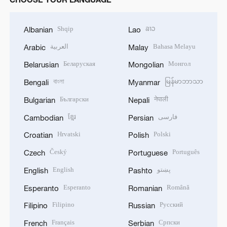
Shqip
ລາວ
Albanian
Lao
العربية
Bahasa Melayu
Arabic
Malay
Беларуская
Монгол
Belarusian
Mongolian
বাংলা
မြန်မာဘာသာ
Bengali
Myanmar
Български
नेपाली
Bulgarian
Nepali
ខ្មែរ
فارسی
Cambodian
Persian
Hrvatski
Polski
Croatian
Polish
Český
Português
Czech
Portuguese
English
پښتو
English
Pashto
Esperanto
Română
Esperanto
Romanian
Filipino
Русский
Filipino
Russian
Français
Српски
French
Serbian