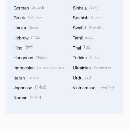
Deutsch
සිංහල
German
Sinhala
Ελληνικά
Español
Greek
Spanish
Hausa
Kiswahili
Hausa
Swahili
עברית
தமிழ்
Hebrew
Tamil
हिन्दी
ไทย
Hindi
Thai
Magyar
Türkçe
Hungarian
Turkish
Bahasa Indonesia
Українська
Indonesian
Ukrainian
Italiano
اردو
Italian
Urdu
日本語
Tiếng Việt
Japanese
Vietnamese
한국어
Korean