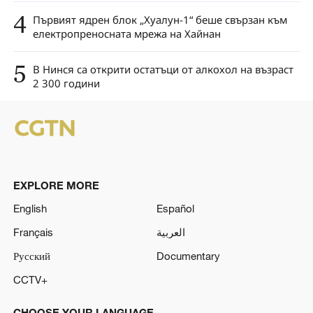
4
Първият ядрен блок „Хуалун-1“ беше свързан към
електропреносната мрежа на Хайнан
5
В Нинся са открити остатъци от алкохол на възраст
2 300 години
EXPLORE MORE
English
Español
Français
العربية
Русский
Documentary
CCTV+
CHOOSE YOUR LANGUAGE