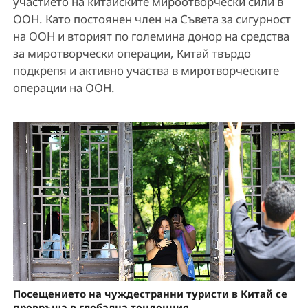
участието на китайските мироотворчески сили в
ООН. Като постоянен член на Съвета за сигурност
на ООН и вторият по големина донор на средства
за миротворчески операции, Китай твърдо
подкрепя и активно участва в миротворческите
операции на ООН.
Посещението на чуждестранни туристи в Китай се
превръща в глобална тенденция