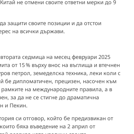
Китай не отмени своите ответни мерки до 9
 да защити своите позиции и да отстои
ерес на всички държави.
 втората седмица на месец февруари 2025
ита от 15 % върху внос на въглища и втечнен
уров петрол, земеделска техника, леки коли с
ай бе дипломатичен, прецизен, насочен към
 рамките на международните правила, а в
н, за да не се стигне до драматична
н и Пекин.
втория си отговор, който бе предизвикан от
които бяха въведение на 2 април от