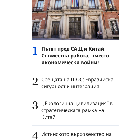
1
Пътят пред САЩ и Китай:
Съвместна работа, вместо
икономически войни!
2
Срещата на ШОС: Евразийска
сигурност и интеграция
3
„Екологична цивилизация“ в
стратегическата рамка на
Китай
4
Истинското върховенство на