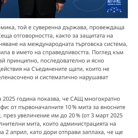
номика, той е суверенна държава, провеждаща
еща отговорността, както за защитата на
аняване на международната търговска система,
вила в името на справедливостта. Поглед към
итай принципно, последователно и ясно
ействия на Съединените щати, които не
целенасочено и систематично нарушават
 2025 година показва, че САЩ многократно
фи: от първоначалните 10 % мита за вносните
г, през увеличение им до 20 % (от 3 март 2025
ълнителни мита, които администрацията на
 2 април, като дори отправи заплаха, че ще