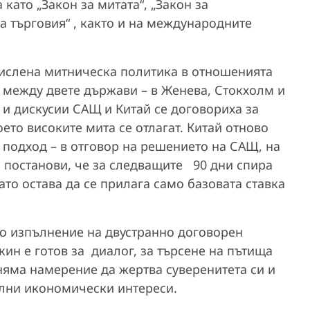
като „Закон за митата“, „Закон за
а търговия“ , както и на международните
ислена митническа политика в отношенията
 между двете държави – в Женева, Стокхолм и
 дискусии САЩ и Китай се договориха за
ето високите мита се отлагат. Китай отново
подход – в отговор на решението на САЩ, на
НР постанови, че за следващите 90 дни спира
то остава да се прилага само базовата ставка
то изпълнение на двустранно договорен
кин е готов за диалог, за търсене на пътища
няма намерение да жертва суверенитета си и
лни икономически интереси.