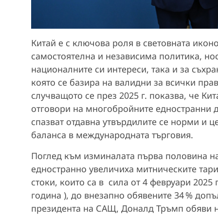
Китай е с ключова роля в световната ико
самостоятелна и независима политика, нос
националните си интереси, така и за съхр
която се базира на валидни за всички пра
случващото се през 2025 г. показва, че К
отговори на многобройните едностранни д
спазват отдавна утвърдилите се норми и 
баланса в международната търговия.
Поглед към изминалата първа половина на
едностранно увеличиха митническите тари
стоки, които са в сила от 4 февруари 2025 
година ), до внезапно обявените 34 % доп
президента на САЩ, Доналд Тръмп обяви на