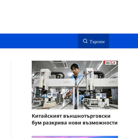
Търсене
Китайският външнотърговски
бум разкрива нови възможности