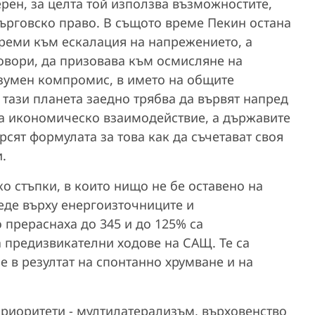
рен, за целта той използва възможностите,
ърговско право. В същото време Пекин остана
стреми към ескалация на напрежението, а
овори, да призовава към осмисляне на
азумен компромис, в името на общите
 тази планета заедно трябва да вървят напред
а икономическо взаимодействие, а държавите
ърсят формулата за това как да съчетават своя
.
о стъпки, в които нищо не бе оставено на
еде върху енергоизточниците и
 прераснаха до 345 и до 125% са
а предизвикателни ходове на САЩ. Те са
е в резултат на спонтанно хрумване и на
приоритети - мултилатерализъм, върховенство