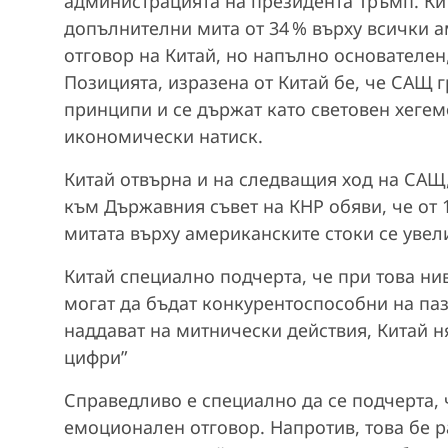
администрацията на президента Тръмп. Ки
допълнителни мита от 34 % върху всички а
отговор на Китай, но напълно основателе
Позицията, изразена от Китай бе, че САЩ
принципи и се държат като световен хеге
икономически натиск.
Китай отвърна и на следващия ход на САЩ, 
към Държавния съвет на КНР обяви, че от 
митата върху американските стоки се увели
Китай специално подчерта, че при това нив
могат да бъдат конкурентоспособни на паз
наддават на митнически действия, Китай н
цифри”
Справедливо е специално да се подчерта, 
емоционален отговор. Напротив, това бе р