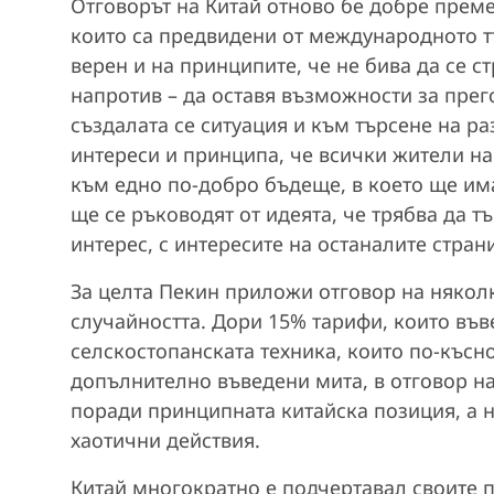
Отговорът на Китай отново бе добре преме
които са предвидени от международното т
верен и на принципите, че не бива да се 
напротив – да оставя възможности за прег
създалата се ситуация и към търсене на р
интереси и принципа, че всички жители на
към едно по-добро бъдеще, в което ще им
ще се ръководят от идеята, че трябва да т
интерес, с интересите на останалите страни
За целта Пекин приложи отговор на няколк
случайността. Дори 15% тарифи, които във
селскостопанската техника, които по-късно
допълнително въведени мита, в отговор н
поради принципната китайска позиция, а н
хаотични действия.
Китай многократно е подчертавал своите 