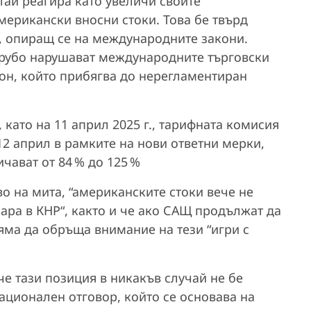
тай реагира като увеличи своите
мерикански вносни стоки. Това бе твърд
н, опиращ се на международните закони.
 грубо нарушават международните търговски
мон, който прибягва до нерегламентиран
като на 11 април 2025 г., тарифната комисия
12 април в рамките на нови ответни мерки,
чават от 84 % до 125 %
о на мита, “американските стоки вече не
ара в КНР“, както и че ако САЩ продължат да
яма да обръща внимание на тези “игри с
че тази позиция в никакъв случай не бе
ационален отговор, който се основава на