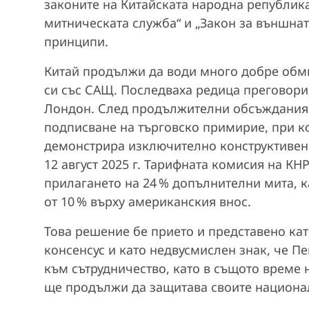
законите на Китайската народна република 
митническата служба“ и „Закон за външнат
принципи.
Китай продължи да води много добре обм
си със САЩ. Последваха редица преговори
Лондон. След продължителни обсъждания и
подписване на търговско примирие, при ко
демонстрира изключително конструктивен 
12 август 2025 г. Тарифната комисия на К
прилагането на 24 % допълнителни мита, ка
от 10 % върху американския внос.
Това решение бе прието и представено ка
консенсус и като недвусмислен знак, че Пе
към сътрудничество, като в същото време 
ще продължи да защитава своите национа