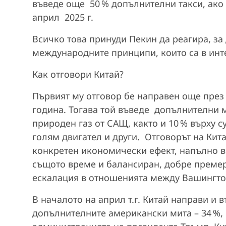
въведе още 50 % допълнителни такси, ако 
април 2025 г.
Всичко това принуди Пекин да реагира, за
международните принципи, които са в инт
Как отговори Китай?
Първият му отговор бе направен още през
година. Тогава той въведе допълнителни м
природен газ от САЩ, както и 10 % върху с
голям двигател и други. Отговорът на Кит
конкретен икономически ефект, напълно в
същото време и балансиран, добре премере
ескалация в отношенията между Вашингто
В началото на април т.г. Китай направи и 
допълнителните американски мита – 34 %, 