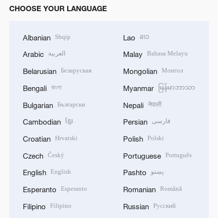
CHOOSE YOUR LANGUAGE
Shqip
ລາວ
Albanian
Lao
العربية
Bahasa Melayu
Arabic
Malay
Беларуская
Монгол
Belarusian
Mongolian
বাংলা
မြန်မာဘာသာ
Bengali
Myanmar
Български
नेपाली
Bulgarian
Nepali
ខ្មែរ
فارسی
Cambodian
Persian
Hrvatski
Polski
Croatian
Polish
Český
Português
Czech
Portuguese
English
پښتو
English
Pashto
Esperanto
Română
Esperanto
Romanian
Filipino
Русский
Filipino
Russian