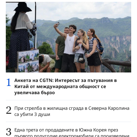
1
Анкета на CGTN: Интересът за пътувания в
Китай от международната общност се
увеличава бързо
2
При стрелба в жилищна сграда в Северна Каролина
са убити 3 души
3
Една трета от продадените в Южна Корея през
първото полугодие електромобили са произведени