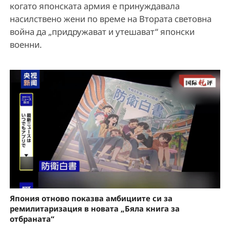
когато японската армия е принуждавала
насилствено жени по време на Втората световна
война да „придружават и утешават“ японски
военни.
Япония отново показва амбициите си за
ремилитаризация в новата „Бяла книга за
отбраната“