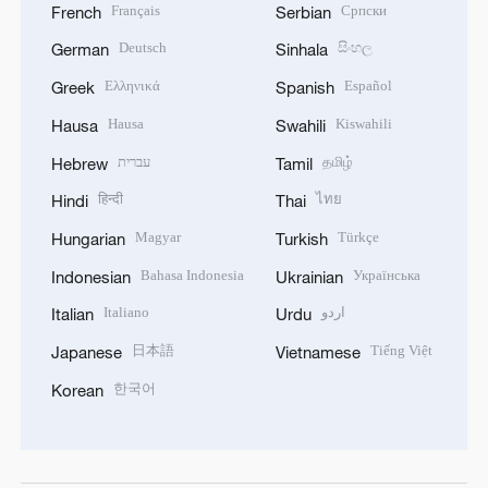
Français
Српски
French
Serbian
Deutsch
සිංහල
German
Sinhala
Ελληνικά
Español
Greek
Spanish
Hausa
Kiswahili
Hausa
Swahili
עברית
தமிழ்
Hebrew
Tamil
हिन्दी
ไทย
Hindi
Thai
Magyar
Türkçe
Hungarian
Turkish
Bahasa Indonesia
Українська
Indonesian
Ukrainian
Italiano
اردو
Italian
Urdu
日本語
Tiếng Việt
Japanese
Vietnamese
한국어
Korean