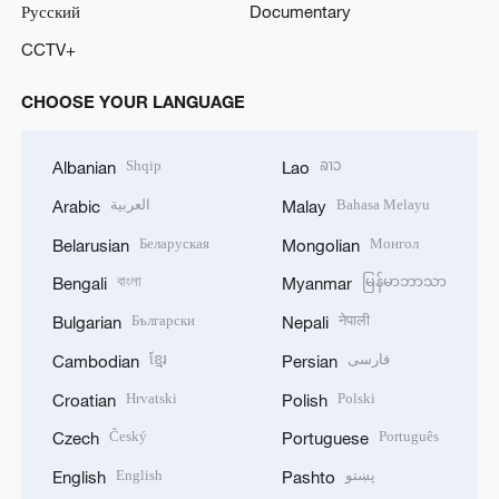
Русский
Documentary
CCTV+
CHOOSE YOUR LANGUAGE
Shqip
ລາວ
Albanian
Lao
العربية
Bahasa Melayu
Arabic
Malay
Беларуская
Монгол
Belarusian
Mongolian
বাংলা
မြန်မာဘာသာ
Bengali
Myanmar
Български
नेपाली
Bulgarian
Nepali
ខ្មែរ
فارسی
Cambodian
Persian
Hrvatski
Polski
Croatian
Polish
Český
Português
Czech
Portuguese
English
پښتو
English
Pashto