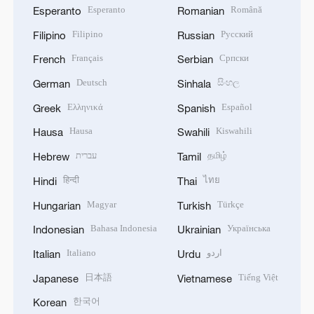
Esperanto
Română
Esperanto
Romanian
Filipino
Русский
Filipino
Russian
Français
Српски
French
Serbian
Deutsch
සිංහල
German
Sinhala
Ελληνικά
Español
Greek
Spanish
Hausa
Kiswahili
Hausa
Swahili
עברית
தமிழ்
Hebrew
Tamil
हिन्दी
ไทย
Hindi
Thai
Magyar
Türkçe
Hungarian
Turkish
Bahasa Indonesia
Українська
Indonesian
Ukrainian
Italiano
اردو
Italian
Urdu
日本語
Tiếng Việt
Japanese
Vietnamese
한국어
Korean