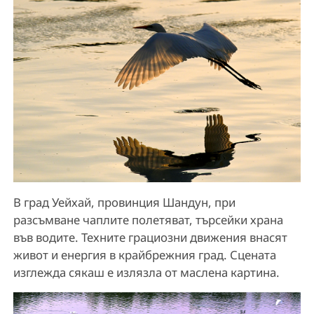
В град Уейхай, провинция Шандун, при
разсъмване чаплите полетяват, търсейки храна
във водите. Техните грациозни движения внасят
живот и енергия в крайбрежния град. Сцената
изглежда сякаш е излязла от маслена картина.