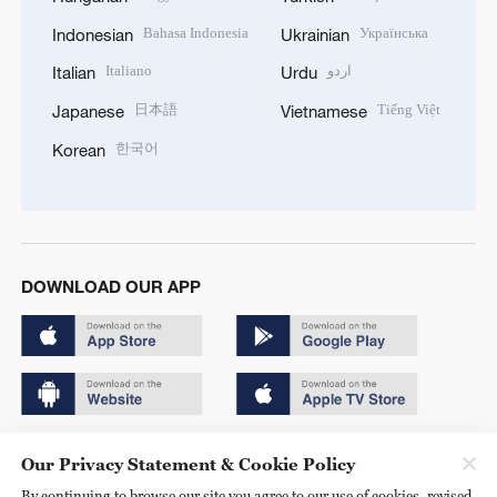
Bahasa Indonesia
Українська
Indonesian
Ukrainian
Italiano
اردو
Italian
Urdu
日本語
Tiếng Việt
Japanese
Vietnamese
한국어
Korean
DOWNLOAD OUR APP
Copyright © 2024 CGTN.
Our Privacy Statement & Cookie Policy
京ICP备20000184号
By continuing to browse our site you agree to our use of cookies, revised