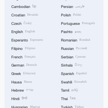
ខ្មែរ
فارسی
Cambodian
Persian
Hrvatski
Polski
Croatian
Polish
Český
Português
Czech
Portuguese
English
پښتو
English
Pashto
Esperanto
Română
Esperanto
Romanian
Filipino
Русский
Filipino
Russian
Français
Српски
French
Serbian
Deutsch
සිංහල
German
Sinhala
Ελληνικά
Español
Greek
Spanish
Hausa
Kiswahili
Hausa
Swahili
עברית
தமிழ்
Hebrew
Tamil
हिन्दी
ไทย
Hindi
Thai
Magyar
Türkçe
Hungarian
Turkish