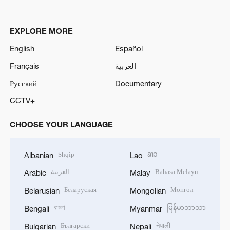
EXPLORE MORE
English
Español
Français
العربية
Русский
Documentary
CCTV+
CHOOSE YOUR LANGUAGE
Shqip
ລາວ
Albanian
Lao
العربية
Bahasa Melayu
Arabic
Malay
Беларуская
Монгол
Belarusian
Mongolian
বাংলা
မြန်မာဘာသာ
Bengali
Myanmar
Български
नेपाली
Bulgarian
Nepali