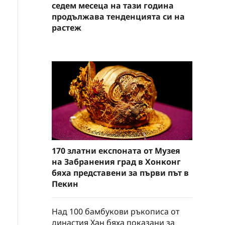
седем месеца на тази година
продължава тенденцията си на
растеж
170 златни експоната от Музея
на Забранения град в Хонконг
бяха представени за първи път в
Пекин
Над 100 бамбукови ръкописа от
династия Хан бяха показани за