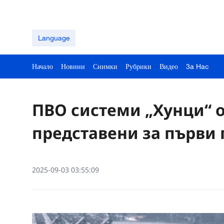
Language
Начало
Новини
Снимки
Рубрики
Видео
3a Hac
ПВО системи „Хунци“ о
представени за първи 
2025-09-03 03:55:09