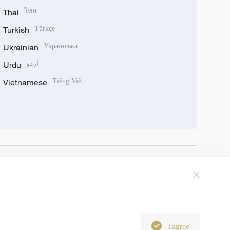
Thai
ไทย
Turkish
Türkçe
Ukrainian
Українська
Urdu
اردو
Vietnamese
Tiếng Việt
I agree
6