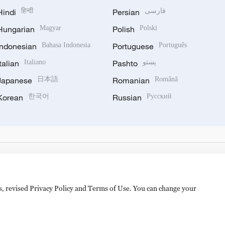
Hindi
हिन्दी
Persian
فارسی
Hungarian
Magyar
Polish
Polski
Indonesian
Bahasa Indonesia
Portuguese
Português
Italian
Italiano
Pashto
پښتو
Japanese
日本語
Romanian
Română
Korean
한국어
Russian
Русский
es, revised Privacy Policy and Terms of Use. You can change your
备 11010502050052号
Disinformation report hotline: 010-8506146