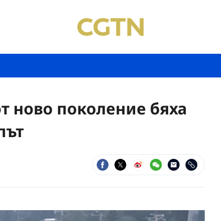
т ново поколение бяха
път