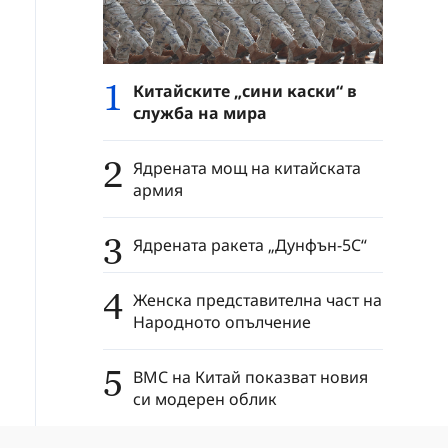
1
Китайските „сини каски“ в
служба на мира
2
Ядрената мощ на китайската
армия
3
Ядрената ракета „Дунфън-5C“
4
Женска представителна част на
Народното опълчение
5
ВМС на Китай показват новия
си модерен облик