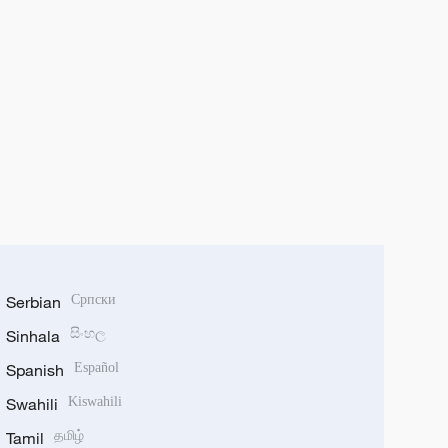
Serbian
Српски
Sinhala
සිංහල
Spanish
Español
Swahili
Kiswahili
Tamil
தமிழ்