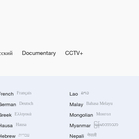
сский
Documentary
CCTV+
French
Français
Lao
ລາວ
German
Deutsch
Malay
Bahasa Melayu
Greek
Ελληνικά
Mongolian
Монгол
Hausa
Hausa
Myanmar
မြန်မာဘာသာ
Hebrew
עברית
Nepali
नेपाली