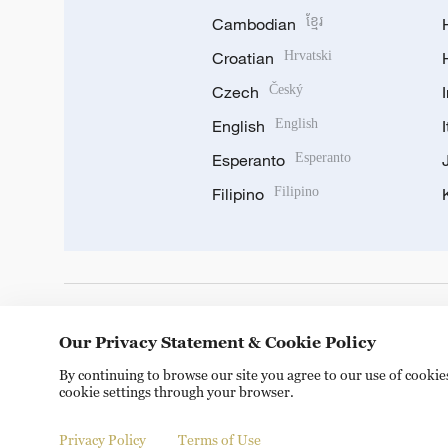
Cambodian
ខ្មែរ
Croatian
Hrvatski
Czech
Český
English
English
Esperanto
Esperanto
Filipino
Filipino
DOWNLOAD OUR APP
Our Privacy Statement & Cookie Policy
By continuing to browse our site you agree to our use of cooki
cookie settings through your browser.
Privacy Policy
Terms of Use
Copyright © 2024 CGTN.
京ICP备20000184号
京公网安