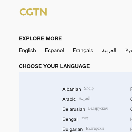
EXPLORE MORE
English
Español
Français
العربية
Ру
CHOOSE YOUR LANGUAGE
Albanian
Shqip
Arabic
العربية
Belarusian
Беларуская
Bengali
বাংলা
Bulgarian
Български