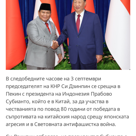
В следобедните часове на 3 септември
председателят на КНР Си Дзинпин се срещна в
Пекин с президента на Индонезия Прабово
Субианто, който е в Китай, за да участва в
честванията по повод 80 години от победата в
съпротивата на китайския народ срещу японската
агресия и в Световната антифашистка война.