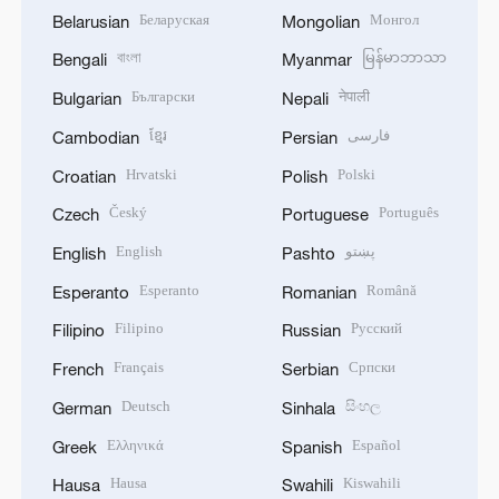
Беларуская
Монгол
Belarusian
Mongolian
বাংলা
မြန်မာဘာသာ
Bengali
Myanmar
Български
नेपाली
Bulgarian
Nepali
ខ្មែរ
فارسی
Cambodian
Persian
Hrvatski
Polski
Croatian
Polish
Český
Português
Czech
Portuguese
English
پښتو
English
Pashto
Esperanto
Română
Esperanto
Romanian
Filipino
Русский
Filipino
Russian
Français
Српски
French
Serbian
Deutsch
සිංහල
German
Sinhala
Ελληνικά
Español
Greek
Spanish
Hausa
Kiswahili
Hausa
Swahili