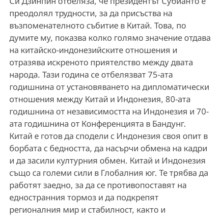
Си Дзинпин отбеляза, че президентът Субианто е
преодолял трудности, за да присъства на
възпоменателното събитие в Китай. Това, по
думите му, показва колко голямо значение отдава
на китайско-индонезийските отношения и
отразява искреното приятелство между двата
народа. Тази година се отбелязват 75-ата
годишнина от установяването на дипломатически
отношения между Китай и Индонезия, 80-ата
годишнина от независимостта на Индонезия и 70-
ата годишнина от Конференцията в Бандунг.
Китай е готов да сподели с Индонезия своя опит в
борбата с бедността, да насърчи обмена на кадри
и да засили културния обмен. Китай и Индонезия
също са големи сили в Глобалния юг. Те трябва да
работят заедно, за да се противопоставят на
едностранния тормоз и да подкрепят
регионалния мир и стабилност, както и