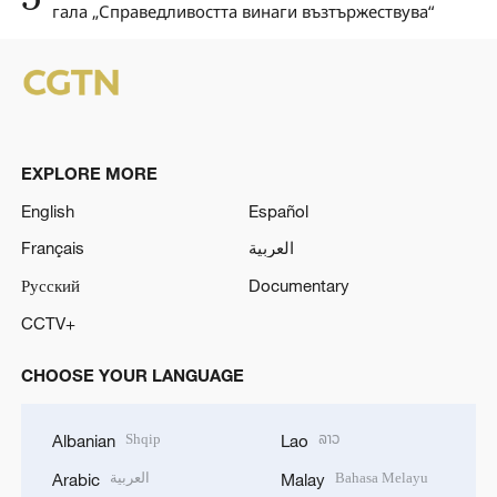
гала „Справедливостта винаги възтържествува“
EXPLORE MORE
English
Español
Français
العربية
Русский
Documentary
CCTV+
CHOOSE YOUR LANGUAGE
Shqip
ລາວ
Albanian
Lao
العربية
Bahasa Melayu
Arabic
Malay