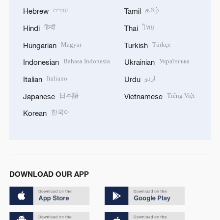
עברית
தமிழ்
Hebrew
Tamil
हिन्दी
ไทย
Hindi
Thai
Magyar
Türkçe
Hungarian
Turkish
Bahasa Indonesia
Українська
Indonesian
Ukrainian
Italiano
اردو
Italian
Urdu
日本語
Tiếng Việt
Japanese
Vietnamese
한국어
Korean
DOWNLOAD OUR APP