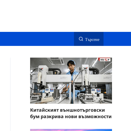
Търсене
Китайският външнотърговски
бум разкрива нови възможности