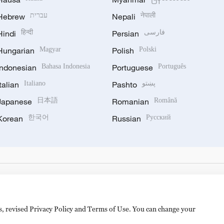
Hebrew
עברית
Nepali
नेपाली
Hindi
हिन्दी
Persian
فارسی
Hungarian
Magyar
Polish
Polski
Indonesian
Bahasa Indonesia
Portuguese
Português
Italian
Italiano
Pashto
پښتو
Japanese
日本語
Romanian
Română
Korean
한국어
Russian
Русский
es, revised Privacy Policy and Terms of Use. You can change your