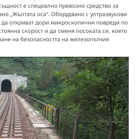
същност е специално превозно средство за
но „Жълтата оса“. Оборудвано с ултразвукови
е да откриват дори микроскопични повреди по
тоянна скорост и да сменя посоката си, което
ране на безопасността на железопътния