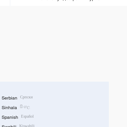
Serbian
Српски
Sinhala
සිංහල
Spanish
Español
Swahili
Kiswahili