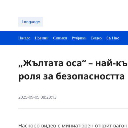
Language
Начало
Новини
Снимки
Рубрики
Видео
3a Hac
„Жълтата оса“ – най-к
роля за безопасността
2025-09-05 08:23:13
Наскоро видео с миниатюрен открит вагон