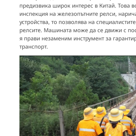
предизвика широк интерес в Китай. Това в
инспекция на железопътните релси, нарича
устройства, то позволява на специалистит
релсите. Машината може да се движи с пос
я прави незаменим инструмент за гаранти
транспорт.