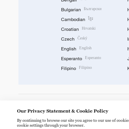
Bulgarian
Български
Cambodian
ខ្មែរ
Croatian
Hrvatski
Czech
Český
English
English
Esperanto
Esperanto
Filipino
Filipino
DOWNLOAD OUR APP
Our Privacy Statement & Cookie Policy
By continuing to browse our site you agree to our use of cooki
cookie settings through your browser.