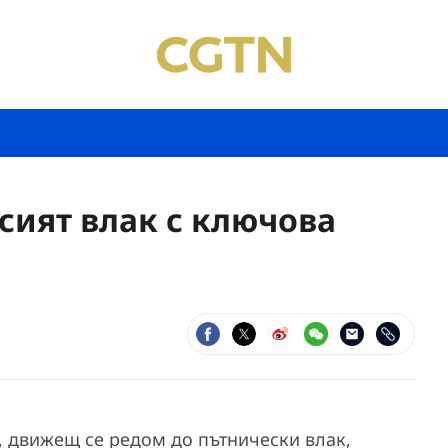
ъсият влак с ключова
, движещ се редом до пътнически влак,