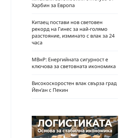
Харбин за Европа
Китаец постави нов световен
рекорд на Гинес за най-голямо
разстояние, изминато с влак за 24
часа
МВнР: Енергийната сигурност е
ключова за световната икономика
Високоскоростен влак свърза град
Йен‘ан с Пекин