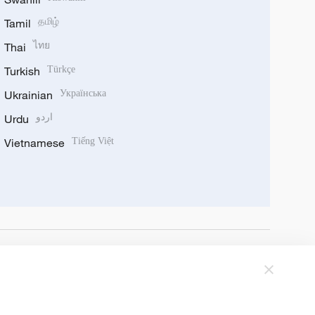
Tamil
தமிழ்
Thai
ไทย
Turkish
Türkçe
Ukrainian
Українська
Urdu
اردو
Vietnamese
Tiếng Việt