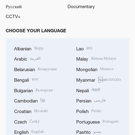
Русский
Documentary
CCTV+
CHOOSE YOUR LANGUAGE
Shqip
ລາວ
Albanian
Lao
العربية
Bahasa Melayu
Arabic
Malay
Беларуская
Монгол
Belarusian
Mongolian
বাংলা
မြန်မာဘာသာ
Bengali
Myanmar
Български
नेपाली
Bulgarian
Nepali
ខ្មែរ
فارسی
Cambodian
Persian
Hrvatski
Polski
Croatian
Polish
Český
Português
Czech
Portuguese
English
پښتو
English
Pashto