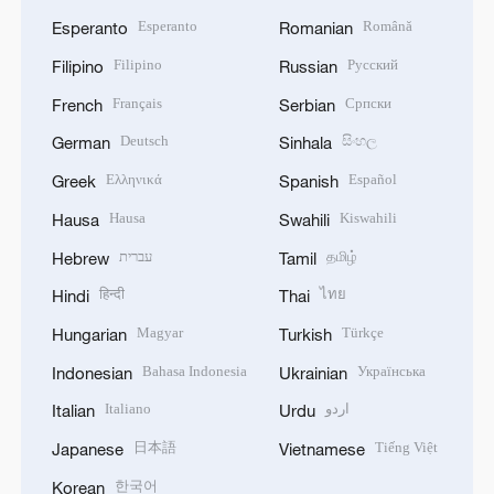
Esperanto
Română
Esperanto
Romanian
Filipino
Русский
Filipino
Russian
Français
Српски
French
Serbian
Deutsch
සිංහල
German
Sinhala
Ελληνικά
Español
Greek
Spanish
Hausa
Kiswahili
Hausa
Swahili
עברית
தமிழ்
Hebrew
Tamil
हिन्दी
ไทย
Hindi
Thai
Magyar
Türkçe
Hungarian
Turkish
Bahasa Indonesia
Українська
Indonesian
Ukrainian
Italiano
اردو
Italian
Urdu
日本語
Tiếng Việt
Japanese
Vietnamese
한국어
Korean