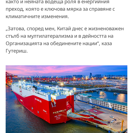
както и нейната водеща роля в енергийния
преход, която е ключова мярка за справяне с
климатичните изменения.
„Затова, според мен, Китай днес е жизненоважен
стълб на мултилатерализма и в дейността на
Организацията на обединените нации“, каза
Гутериш.