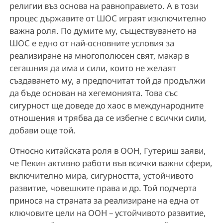
религии въз основа на равноправието. А в този
процес държавите от ШОС играят изключително
важна роля. По думите му, съществуването на
ШОС е едно от най-основните условия за
реализиране на многополюсен свят, макар в
сегашния да има и сили, които не желаят
създаването му, а предпочитат той да продължи
да бъде основан на хегемонията. Това със
сигурност ще доведе до хаос в международните
отношения и трябва да се избегне с всички сили,
добави още той.
Относно китайската роля в ООН, Гутериш заяви,
че Пекин активно работи във всички важни сфери,
включително мира, сигурността, устойчивото
развитие, човешките права и др. Той подчерта
приноса на страната за реализиране на една от
ключовите цели на ООН – устойчивото развитие,