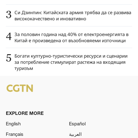
3
Си Дзинпин: Китайската армия трябва да се развива
висококачествено и иновативно
4
За половин година над 40% от електроенергията в
Китай е произведена от възобновяеми източници
5
Богати културно-туристически ресурси и сценарии
за потребление стимулират растежа на входящия
туризъм
EXPLORE MORE
English
Español
Français
العربية