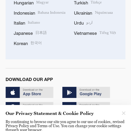
Magyar
Türkçe
Hungarian
Turkish
Bahasa Indonesia
Українська
Indonesian
Ukrainian
Italiano
اردو
Italian
Urdu
日本語
Tiếng Việt
Japanese
Vietnamese
한국어
Korean
DOWNLOAD OUR APP
Our Privacy Statement & Cookie Policy
By continuing to browse our site you agree to our use of cookies, revised
Copyright © 2024 CGTN.
Privacy Policy and Terms of Use. You can change your cookie settings
through your browser.