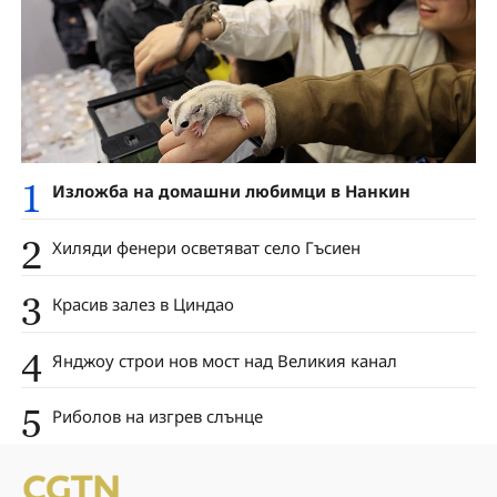
1
Изложба на домашни любимци в Нанкин
2
Хиляди фенери осветяват село Гъсиен
3
Красив залез в Циндао
4
Янджоу строи нов мост над Великия канал
5
Риболов на изгрев слънце