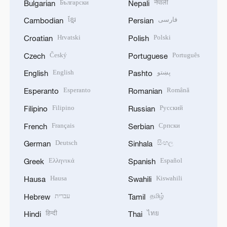
Български
नेपाली
Bulgarian
Nepali
ខ្មែរ
فارسی
Cambodian
Persian
Hrvatski
Polski
Croatian
Polish
Český
Português
Czech
Portuguese
English
پښتو
English
Pashto
Esperanto
Română
Esperanto
Romanian
Filipino
Русский
Filipino
Russian
Français
Српски
French
Serbian
Deutsch
සිංහල
German
Sinhala
Ελληνικά
Español
Greek
Spanish
Hausa
Kiswahili
Hausa
Swahili
עברית
தமிழ்
Hebrew
Tamil
हिन्दी
ไทย
Hindi
Thai