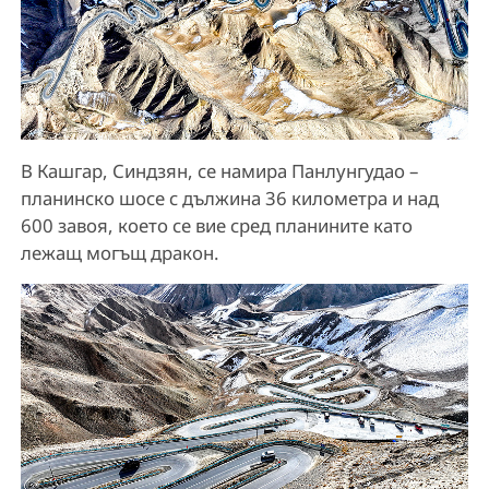
В Кашгар, Синдзян, се намира Панлунгудао –
планинско шосе с дължина 36 километра и над
600 завоя, което се вие сред планините като
лежащ могъщ дракон.