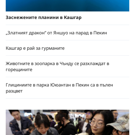
Заснежените планини в Кашгар
„Златният дракон“ от Яншуо на парад в Пекин
Кашгар е рай за гурманите
Животните в зоопарка в Чънду се разхлаждат в
горещините
Глициниите в парка Ююантан в Пекин са в пълен
разцвет