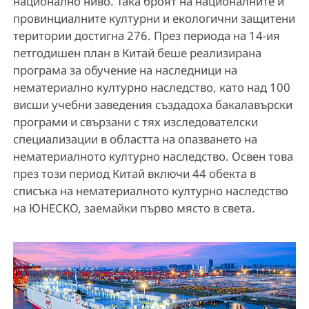
национално ниво. Така броят на националните и
провинциалните културни и екологични защитени
територии достигна 276. През периода на 14-ия
петгодишен план в Китай беше реализирана
програма за обучение на наследници на
нематериално културно наследство, като над 100
висши учебни заведения създадоха бакалавърски
програми и свързани с тях изследователски
специализации в областта на опазването на
нематериалното културно наследство. Освен това
през този период Китай включи 44 обекта в
списъка на нематериалното културно наследство
на ЮНЕСКО, заемайки първо място в света.