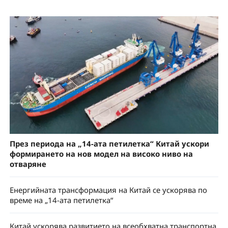
През периода на „14-ата петилетка“ Китай ускори
формирането на нов модел на високо ниво на
отваряне
Енергийната трансформация на Китай се ускорява по
време на „14-ата петилетка“
Китай ускорява развитието на всеобхватна транспортна