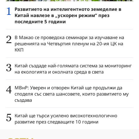
1
Развитието на интелигентното земеделие в
Китай навлезе в „ускорен режим“ през
последните 5 години
2
В Макао се проведоха семинари за изучаване на
решенията на Четвъртия пленум на 20-ия ЦК на
ККП
3
Китай създаде най-голямата система за мониторинг
на екологията и околната среда в света
4
МВнР: Уверен и отворен Китай ще продължи да
споделя със света шансовете, които развитието му
създава
5
Китай ще търси усилено високотехнологично
развитие през следващите 10 години