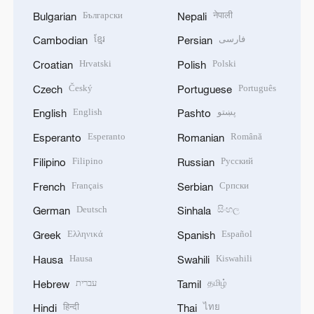
Български
नेपाली
Bulgarian
Nepali
ខ្មែរ
فارسی
Cambodian
Persian
Hrvatski
Polski
Croatian
Polish
Český
Português
Czech
Portuguese
English
پښتو
English
Pashto
Esperanto
Română
Esperanto
Romanian
Filipino
Русский
Filipino
Russian
Français
Српски
French
Serbian
Deutsch
සිංහල
German
Sinhala
Ελληνικά
Español
Greek
Spanish
Hausa
Kiswahili
Hausa
Swahili
עברית
தமிழ்
Hebrew
Tamil
हिन्दी
ไทย
Hindi
Thai