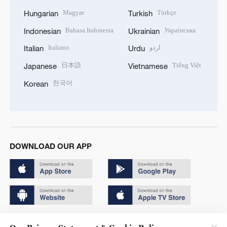
Magyar
Türkçe
Hungarian
Turkish
Bahasa Indonesia
Українська
Indonesian
Ukrainian
Italiano
اردو
Italian
Urdu
日本語
Tiếng Việt
Japanese
Vietnamese
한국어
Korean
DOWNLOAD OUR APP
Copyright © 2024 CGTN.