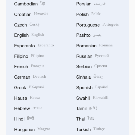
ខ្មែរ
فارسی
Cambodian
Persian
Hrvatski
Polski
Croatian
Polish
Český
Português
Czech
Portuguese
English
پښتو
English
Pashto
Esperanto
Română
Esperanto
Romanian
Filipino
Русский
Filipino
Russian
Français
Српски
French
Serbian
Deutsch
සිංහල
German
Sinhala
Ελληνικά
Español
Greek
Spanish
Hausa
Kiswahili
Hausa
Swahili
עברית
தமிழ்
Hebrew
Tamil
हिन्दी
ไทย
Hindi
Thai
Magyar
Türkçe
Hungarian
Turkish