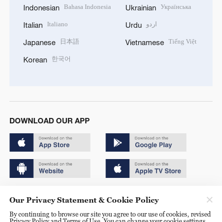
Bahasa Indonesia
Українська
Indonesian
Ukrainian
Italiano
اردو
Italian
Urdu
日本語
Tiếng Việt
Japanese
Vietnamese
한국어
Korean
DOWNLOAD OUR APP
Copyright © 2024 CGTN.
Our Privacy Statement & Cookie Policy
京ICP备20000184号
By continuing to browse our site you agree to our use of cookies, revised
Privacy Policy and Terms of Use. You can change your cookie settings