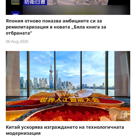
d
e
Япония отново показва амбициите си за
o
ремилитаризация в новата „Бяла книга за
отбраната“
06-Aug-2026
Китай ускорява изграждането на технологичната
модернизация