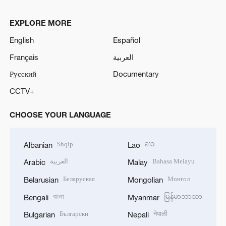
EXPLORE MORE
English
Español
Français
العربية
Русский
Documentary
CCTV+
CHOOSE YOUR LANGUAGE
Shqip
ລາວ
Albanian
Lao
العربية
Bahasa Melayu
Arabic
Malay
Беларуская
Монгол
Belarusian
Mongolian
বাংলা
မြန်မာဘာသာ
Bengali
Myanmar
Български
नेपाली
Bulgarian
Nepali