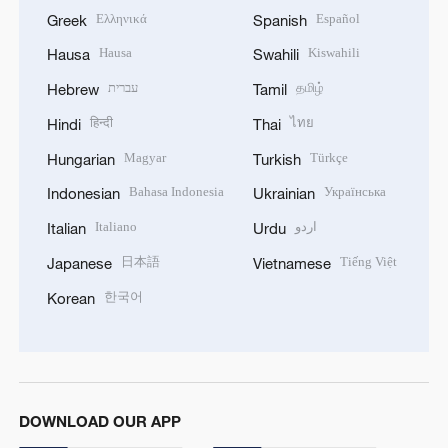
Ελληνικά
Español
Greek
Spanish
Hausa
Kiswahili
Hausa
Swahili
עברית
தமிழ்
Hebrew
Tamil
हिन्दी
ไทย
Hindi
Thai
Magyar
Türkçe
Hungarian
Turkish
Bahasa Indonesia
Українська
Indonesian
Ukrainian
Italiano
اردو
Italian
Urdu
日本語
Tiếng Việt
Japanese
Vietnamese
한국어
Korean
DOWNLOAD OUR APP