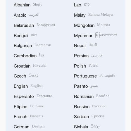
Shqip
ລາວ
Albanian
Lao
العربية
Bahasa Melayu
Arabic
Malay
Беларуская
Монгол
Belarusian
Mongolian
বাংলা
မြန်မာဘာသာ
Bengali
Myanmar
Български
नेपाली
Bulgarian
Nepali
ខ្មែរ
فارسی
Cambodian
Persian
Hrvatski
Polski
Croatian
Polish
Český
Português
Czech
Portuguese
English
پښتو
English
Pashto
Esperanto
Română
Esperanto
Romanian
Filipino
Русский
Filipino
Russian
Français
Српски
French
Serbian
Deutsch
සිංහල
German
Sinhala