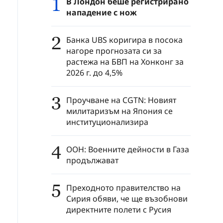
1
В Лондон беше регистрирано
нападение с нож
2
Банка UBS коригира в посока
нагоре прогнозата си за
растежа на БВП на Хонконг за
2026 г. до 4,5%
3
Проучване на CGTN: Новият
милитаризъм на Япония се
институционализира
4
ООН: Военните дейности в Газа
продължават
5
Преходното правителство на
Сирия обяви, че ще възобнови
директните полети с Русия