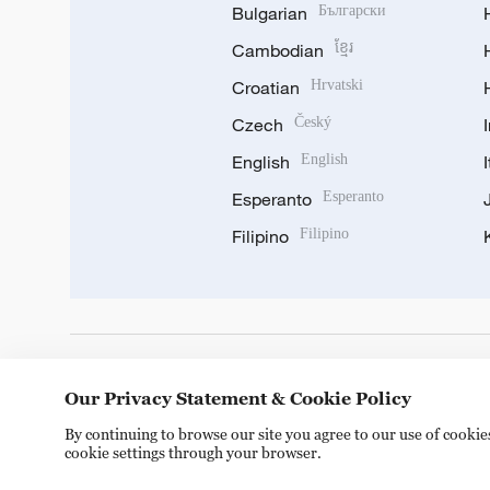
Bulgarian
Български
Cambodian
ខ្មែរ
Croatian
Hrvatski
Czech
Český
English
English
Esperanto
Esperanto
Filipino
Filipino
DOWNLOAD OUR APP
Our Privacy Statement & Cookie Policy
By continuing to browse our site you agree to our use of cooki
cookie settings through your browser.