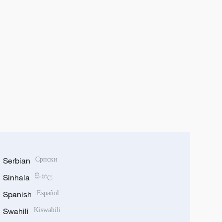
Serbian
Српски
Sinhala
සිංහල
Spanish
Español
Swahili
Kiswahili