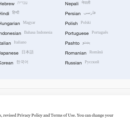
Hebrew
עברית
Nepali
नेपाली
Hindi
हिन्दी
Persian
فارسی
Hungarian
Magyar
Polish
Polski
Indonesian
Bahasa Indonesia
Portuguese
Português
Italian
Italiano
Pashto
پښتو
Japanese
日本語
Romanian
Română
Korean
한국어
Russian
Русский
es, revised Privacy Policy and Terms of Use. You can change your