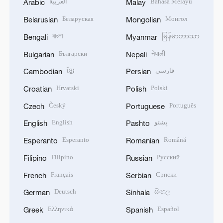
العربية
Bahasa Melayu
Arabic
Malay
Беларуская
Монгол
Belarusian
Mongolian
বাংলা
မြန်မာဘာသာ
Bengali
Myanmar
Български
नेपाली
Bulgarian
Nepali
ខ្មែរ
فارسی
Cambodian
Persian
Hrvatski
Polski
Croatian
Polish
Český
Português
Czech
Portuguese
English
پښتو
English
Pashto
Esperanto
Română
Esperanto
Romanian
Filipino
Русский
Filipino
Russian
Français
Српски
French
Serbian
Deutsch
සිංහල
German
Sinhala
Ελληνικά
Español
Greek
Spanish