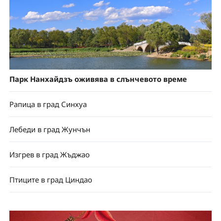
Парк Нанхайдзъ оживява в слънчевото време
Рапица в град Синхуа
Лебеди в град Жунчън
Изгрев в град Жъджао
Птиците в град Циндао