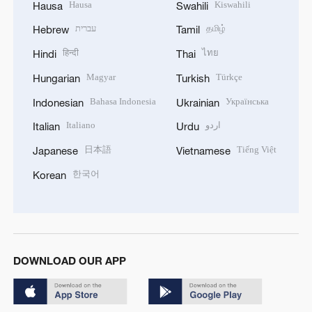
Hausa
Kiswahili
Hausa
Swahili
עברית
தமிழ்
Hebrew
Tamil
हिन्दी
ไทย
Hindi
Thai
Magyar
Türkçe
Hungarian
Turkish
Bahasa Indonesia
Українська
Indonesian
Ukrainian
Italiano
اردو
Italian
Urdu
日本語
Tiếng Việt
Japanese
Vietnamese
한국어
Korean
DOWNLOAD OUR APP