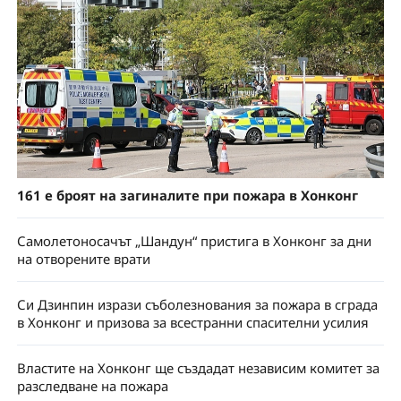
161 е броят на загиналите при пожара в Хонконг
Самолетоносачът „Шандун“ пристига в Хонконг за дни
на отворените врати
Си Дзинпин изрази съболезнования за пожара в сграда
в Хонконг и призова за всестранни спасителни усилия
Властите на Хонконг ще създадат независим комитет за
разследване на пожара