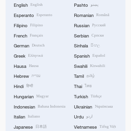
English
پښتو
English
Pashto
Esperanto
Română
Esperanto
Romanian
Filipino
Русский
Filipino
Russian
Français
Српски
French
Serbian
Deutsch
සිංහල
German
Sinhala
Ελληνικά
Español
Greek
Spanish
Hausa
Kiswahili
Hausa
Swahili
עברית
தமிழ்
Hebrew
Tamil
हिन्दी
ไทย
Hindi
Thai
Magyar
Türkçe
Hungarian
Turkish
Bahasa Indonesia
Українська
Indonesian
Ukrainian
Italiano
اردو
Italian
Urdu
日本語
Tiếng Việt
Japanese
Vietnamese