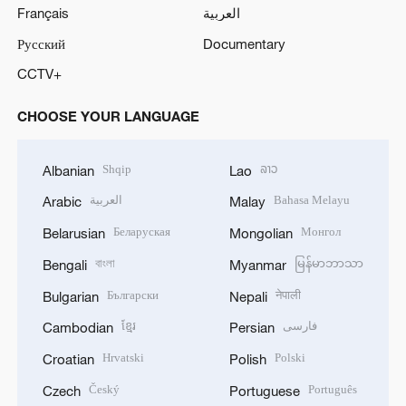
Français
العربية
Русский
Documentary
CCTV+
CHOOSE YOUR LANGUAGE
Shqip
ລາວ
Albanian
Lao
العربية
Bahasa Melayu
Arabic
Malay
Беларуская
Монгол
Belarusian
Mongolian
বাংলা
မြန်မာဘာသာ
Bengali
Myanmar
Български
नेपाली
Bulgarian
Nepali
ខ្មែរ
فارسی
Cambodian
Persian
Hrvatski
Polski
Croatian
Polish
Český
Português
Czech
Portuguese