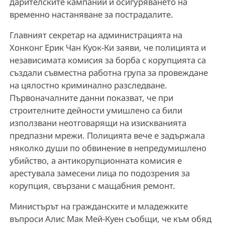
дарителските кампании и осигуряването на
временно настаняване за пострадалите.
Главният секретар на администрацията на
Хонконг Ерик Чан Куок-Ки заяви, че полицията и
независимата комисия за борба с корупцията са
създали съвместна работна група за провеждане
на цялостно криминално разследване.
Първоначалните данни показват, че при
строителните дейности умишлено са били
използвани неотговарящи на изискванията
предпазни мрежи. Полицията вече е задържала
няколко души по обвинение в непредумишлено
убийство, а антикорупционната комисия е
арестувала замесени лица по подозрения за
корупция, свързани с мащабния ремонт.
Министърът на гражданските и младежките
въпроси Алис Мак Мей-Куен съобщи, че към обяд