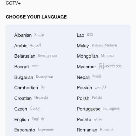
CCTV+
CHOOSE YOUR LANGUAGE
Shqip
ລາວ
Albanian
Lao
العربية
Bahasa Melayu
Arabic
Malay
Беларуская
Монгол
Belarusian
Mongolian
বাংলা
မြန်မာဘာသာ
Bengali
Myanmar
Български
नेपाली
Bulgarian
Nepali
ខ្មែរ
فارسی
Cambodian
Persian
Hrvatski
Polski
Croatian
Polish
Český
Português
Czech
Portuguese
English
پښتو
English
Pashto
Esperanto
Română
Esperanto
Romanian