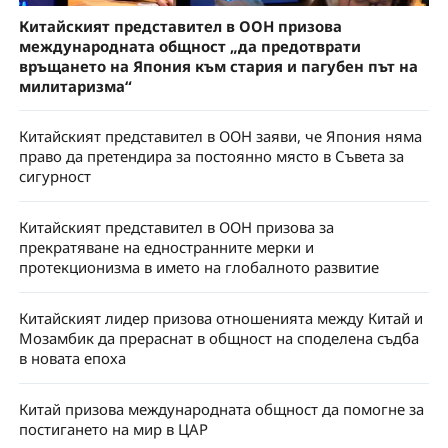
Китайският представител в ООН призова
международната общност „да предотврати
връщането на Япония към стария и пагубен път на
милитаризма“
Китайският представител в ООН заяви, че Япония няма
право да претендира за постоянно място в Съвета за
сигурност
Китайският представител в ООН призова за
прекратяване на едностранните мерки и
протекционизма в името на глобалното развитие
Китайският лидер призова отношенията между Китай и
Мозамбик да прераснат в общност на споделена съдба
в новата епоха
Китай призова международната общност да помогне за
постигането на мир в ЦАР