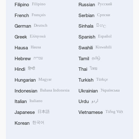
Filipino
Русский
Filipino
Russian
Français
Српски
French
Serbian
Deutsch
සිංහල
German
Sinhala
Ελληνικά
Español
Greek
Spanish
Hausa
Kiswahili
Hausa
Swahili
עברית
தமிழ்
Hebrew
Tamil
हिन्दी
ไทย
Hindi
Thai
Magyar
Türkçe
Hungarian
Turkish
Bahasa Indonesia
Українська
Indonesian
Ukrainian
Italiano
اردو
Italian
Urdu
日本語
Tiếng Việt
Japanese
Vietnamese
한국어
Korean