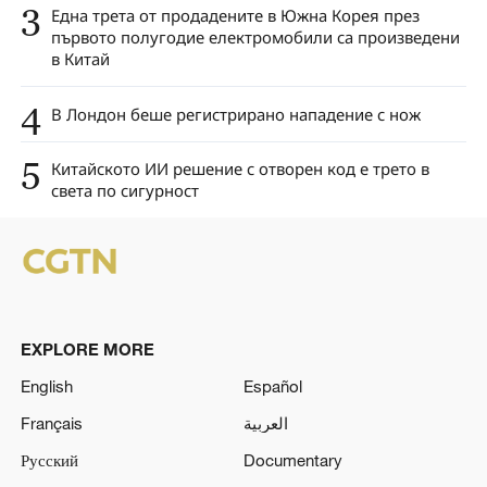
3
Една трета от продадените в Южна Корея през
първото полугодие електромобили са произведени
в Китай
4
В Лондон беше регистрирано нападение с нож
5
Китайското ИИ решение с отворен код е трето в
света по сигурност
EXPLORE MORE
English
Español
Français
العربية
Русский
Documentary