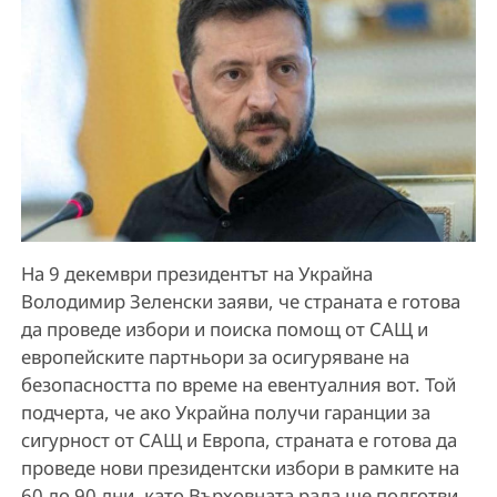
На 9 декември президентът на Украйна
Володимир Зеленски заяви, че страната е готова
да проведе избори и поиска помощ от САЩ и
европейските партньори за осигуряване на
безопасността по време на евентуалния вот. Той
подчерта, че ако Украйна получи гаранции за
сигурност от САЩ и Европа, страната е готова да
проведе нови президентски избори в рамките на
60 до 90 дни, като Върховната рада ще подготви