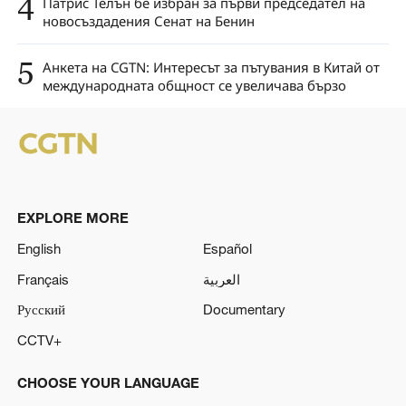
4
Патрис Телън бе избран за първи председател на
новосъздадения Сенат на Бенин
5
Анкета на CGTN: Интересът за пътувания в Китай от
международната общност се увеличава бързо
EXPLORE MORE
English
Español
Français
العربية
Русский
Documentary
CCTV+
CHOOSE YOUR LANGUAGE