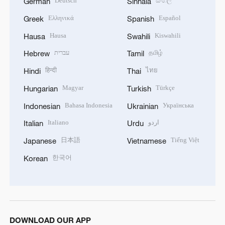
Deutsch
සිංහල
German
Sinhala
Ελληνικά
Español
Greek
Spanish
Hausa
Kiswahili
Hausa
Swahili
עברית
தமிழ்
Hebrew
Tamil
हिन्दी
ไทย
Hindi
Thai
Magyar
Türkçe
Hungarian
Turkish
Bahasa Indonesia
Українська
Indonesian
Ukrainian
Italiano
اردو
Italian
Urdu
日本語
Tiếng Việt
Japanese
Vietnamese
한국어
Korean
DOWNLOAD OUR APP