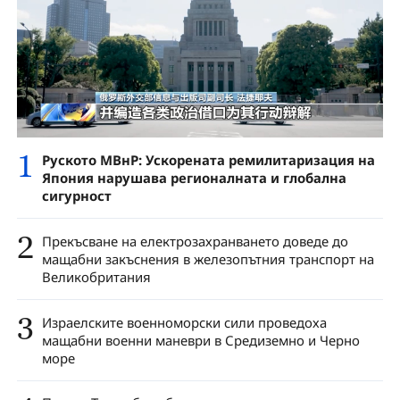
1
Руското МВнР: Ускорената ремилитаризация на
Япония нарушава регионалната и глобална
сигурност
2
Прекъсване на електрозахранването доведе до
мащабни закъснения в железопътния транспорт на
Великобритания
3
Израелските военноморски сили проведоха
мащабни военни маневри в Средиземно и Черно
море