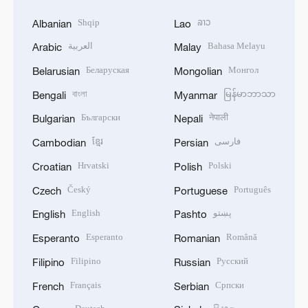
Shqip
ລາວ
Albanian
Lao
العربية
Bahasa Melayu
Arabic
Malay
Беларуская
Монгол
Belarusian
Mongolian
বাংলা
မြန်မာဘာသာ
Bengali
Myanmar
Български
नेपाली
Bulgarian
Nepali
ខ្មែរ
فارسی
Cambodian
Persian
Hrvatski
Polski
Croatian
Polish
Český
Português
Czech
Portuguese
English
پښتو
English
Pashto
Esperanto
Română
Esperanto
Romanian
Filipino
Русский
Filipino
Russian
Français
Српски
French
Serbian