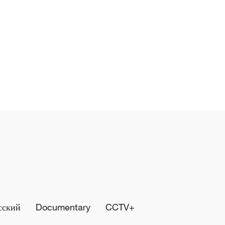
сский
Documentary
CCTV+