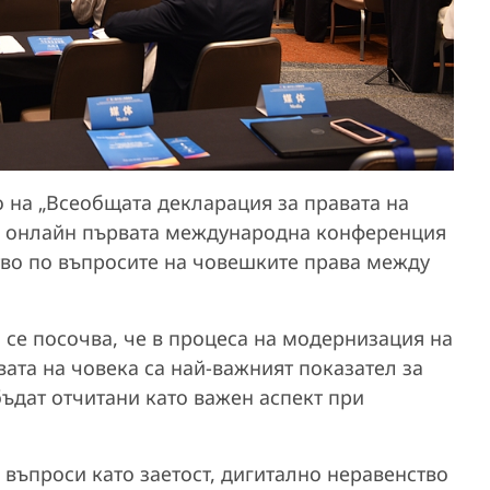
 на „Всеобщата декларация за правата на
де онлайн първата международна конференция
тво по въпросите на човешките права между
о се посочва, че в процеса на модернизация на
вата на човека са най-важният показател за
бъдат отчитани като важен аспект при
 въпроси като заетост, дигитално неравенство