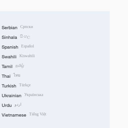
Serbian
Српски
Sinhala
සිංහල
Spanish
Español
Swahili
Kiswahili
Tamil
தமிழ்
Thai
ไทย
Turkish
Türkçe
Ukrainian
Українська
Urdu
اردو
Vietnamese
Tiếng Việt