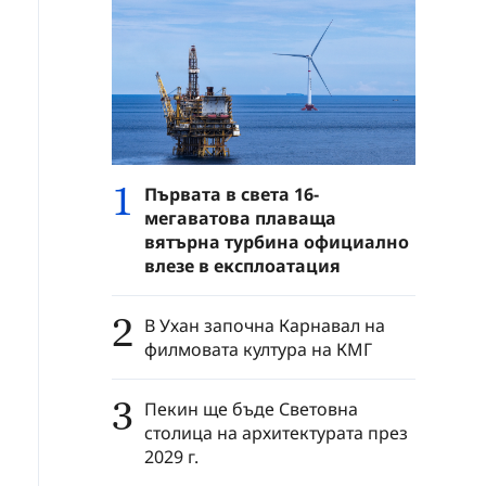
1
Първата в света 16-
мегаватова плаваща
вятърна турбина официално
влезе в експлоатация
2
В Ухан започна Карнавал на
филмовата култура на КМГ
3
Пекин ще бъде Световна
столица на архитектурата през
2029 г.