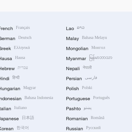
French
Français
Lao
ລາວ
German
Deutsch
Malay
Bahasa Melayu
Greek
Ελληνικά
Mongolian
Монгол
Hausa
Hausa
Myanmar
မြန်မာဘာသာ
Hebrew
עברית
Nepali
नेपाली
Hindi
हिन्दी
Persian
فارسی
Hungarian
Magyar
Polish
Polski
Indonesian
Bahasa Indonesia
Portuguese
Português
Italian
Italiano
Pashto
پښتو
Japanese
日本語
Romanian
Română
Korean
한국어
Russian
Русский