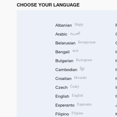
CHOOSE YOUR LANGUAGE
Albanian
Shqip
Arabic
العربية
Belarusian
Беларуская
Bengali
বাংলা
Bulgarian
Български
Cambodian
ខ្មែរ
Croatian
Hrvatski
Czech
Český
English
English
Esperanto
Esperanto
Filipino
Filipino