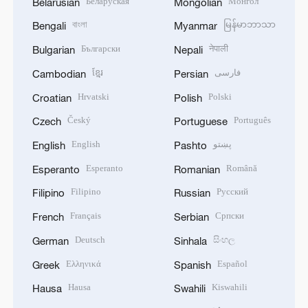
Беларуская
Монгол
Belarusian
Mongolian
বাংলা
မြန်မာဘာသာ
Bengali
Myanmar
Български
नेपाली
Bulgarian
Nepali
ខ្មែរ
فارسی
Cambodian
Persian
Hrvatski
Polski
Croatian
Polish
Český
Português
Czech
Portuguese
English
پښتو
English
Pashto
Esperanto
Română
Esperanto
Romanian
Filipino
Русский
Filipino
Russian
Français
Српски
French
Serbian
Deutsch
සිංහල
German
Sinhala
Ελληνικά
Español
Greek
Spanish
Hausa
Kiswahili
Hausa
Swahili