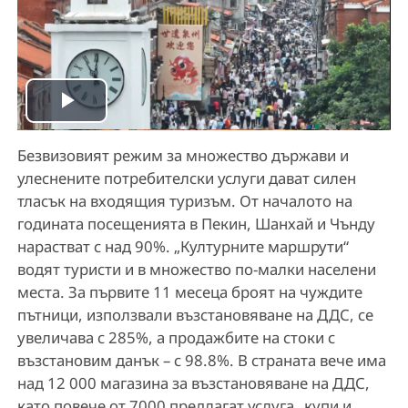
P
Безвизовият режим за множество държави и
l
улеснените потребителски услуги дават силен
a
тласък на входящия туризъм. От началото на
годината посещенията в Пекин, Шанхай и Чънду
y
нарастват с над 90%. „Културните маршрути“
водят туристи и в множество по-малки населени
V
места. За първите 11 месеца броят на чуждите
пътници, използвали възстановяване на ДДС, се
i
увеличава с 285%, а продажбите на стоки с
възстановим данък – с 98.8%. В страната вече има
d
над 12 000 магазина за възстановяване на ДДС,
като повече от 7000 предлагат услуга „купи и