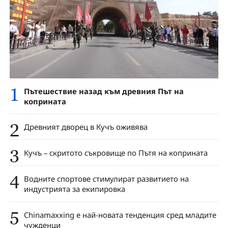
1
Пътешествие назад към древния Път на
коприната
2
Древният дворец в Кучъ оживява
3
Кучъ – скритото съкровище по Пътя на коприната
4
Водните спортове стимулират развитието на
индустрията за екипировка
5
Chinamaxxing е най-новата тенденция сред младите
чужденци