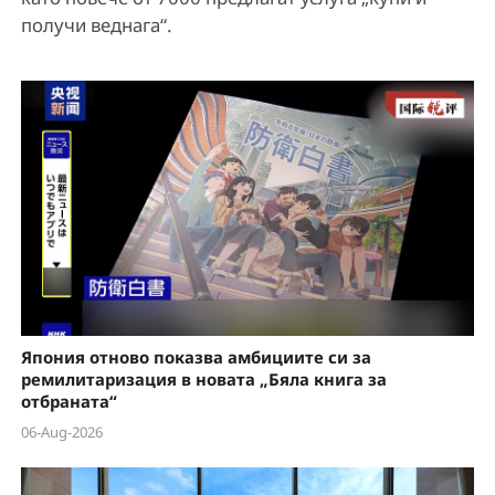
e
получи веднага“.
o
Япония отново показва амбициите си за
ремилитаризация в новата „Бяла книга за
отбраната“
06-Aug-2026