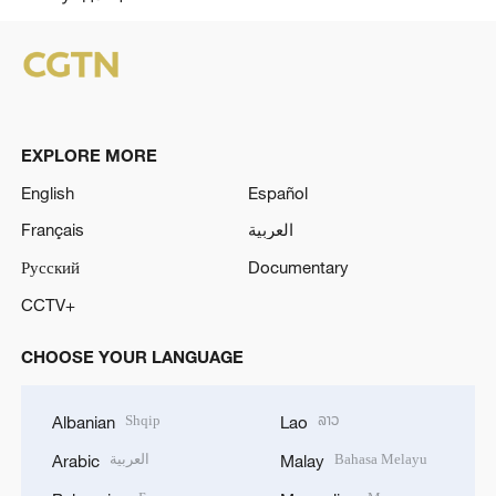
EXPLORE MORE
English
Español
Français
العربية
Русский
Documentary
CCTV+
CHOOSE YOUR LANGUAGE
Shqip
ລາວ
Albanian
Lao
العربية
Bahasa Melayu
Arabic
Malay