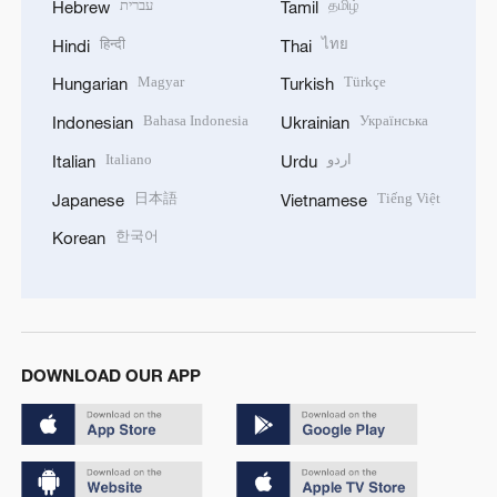
עברית
தமிழ்
Hebrew
Tamil
हिन्दी
ไทย
Hindi
Thai
Magyar
Türkçe
Hungarian
Turkish
Bahasa Indonesia
Українська
Indonesian
Ukrainian
Italiano
اردو
Italian
Urdu
日本語
Tiếng Việt
Japanese
Vietnamese
한국어
Korean
DOWNLOAD OUR APP