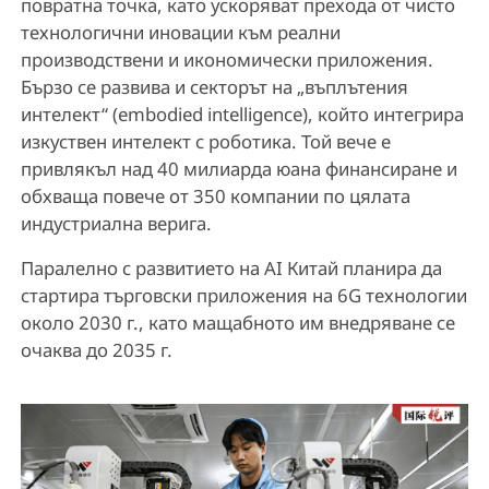
повратна точка, като ускоряват прехода от чисто
технологични иновации към реални
производствени и икономически приложения.
Бързо се развива и секторът на „въплътения
интелект“ (embodied intelligence), който интегрира
изкуствен интелект с роботика. Той вече е
привлякъл над 40 милиарда юана финансиране и
обхваща повече от 350 компании по цялата
индустриална верига.
Паралелно с развитието на AI Китай планира да
стартира търговски приложения на 6G технологии
около 2030 г., като мащабното им внедряване се
очаква до 2035 г.