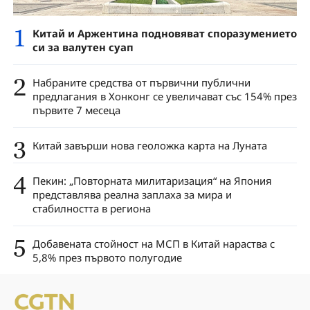
1
Китай и Аржентина подновяват споразумението
си за валутен суап
2
Набраните средства от първични публични
предлагания в Хонконг се увеличават със 154% през
първите 7 месеца
3
Китай завърши нова геоложка карта на Луната
4
Пекин: „Повторната милитаризация“ на Япония
представлява реална заплаха за мира и
стабилността в региона
5
Добавената стойност на МСП в Китай нараства с
5,8% през първото полугодие