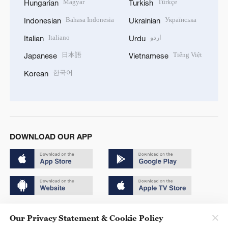
Magyar
Türkçe
Hungarian
Turkish
Bahasa Indonesia
Українська
Indonesian
Ukrainian
Italiano
اردو
Italian
Urdu
日本語
Tiếng Việt
Japanese
Vietnamese
한국어
Korean
DOWNLOAD OUR APP
Copyright © 2024 CGTN.
Our Privacy Statement & Cookie Policy
京ICP备20000184号