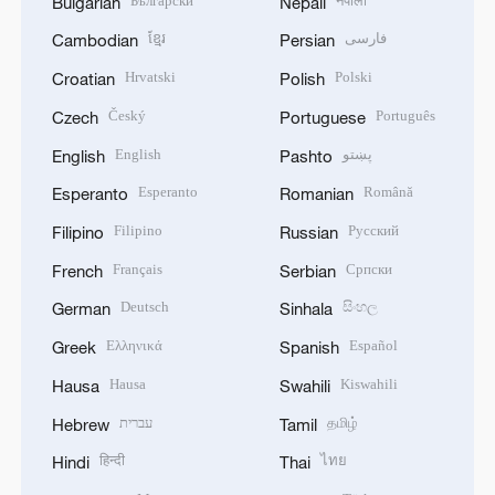
Български
नेपाली
Bulgarian
Nepali
ខ្មែរ
فارسی
Cambodian
Persian
Hrvatski
Polski
Croatian
Polish
Český
Português
Czech
Portuguese
English
پښتو
English
Pashto
Esperanto
Română
Esperanto
Romanian
Filipino
Русский
Filipino
Russian
Français
Српски
French
Serbian
Deutsch
සිංහල
German
Sinhala
Ελληνικά
Español
Greek
Spanish
Hausa
Kiswahili
Hausa
Swahili
עברית
தமிழ்
Hebrew
Tamil
हिन्दी
ไทย
Hindi
Thai