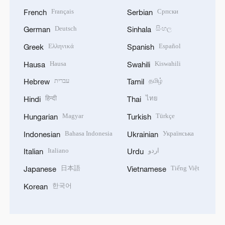
Français
Српски
French
Serbian
Deutsch
සිංහල
German
Sinhala
Ελληνικά
Español
Greek
Spanish
Hausa
Kiswahili
Hausa
Swahili
עברית
தமிழ்
Hebrew
Tamil
हिन्दी
ไทย
Hindi
Thai
Magyar
Türkçe
Hungarian
Turkish
Bahasa Indonesia
Українська
Indonesian
Ukrainian
Italiano
اردو
Italian
Urdu
日本語
Tiếng Việt
Japanese
Vietnamese
한국어
Korean