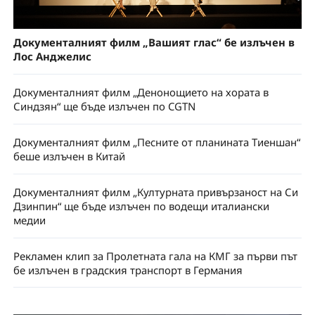
Документалният филм „Вашият глас“ бе излъчен в
Лос Анджелис
Документалният филм „Денонощието на хората в
Синдзян“ ще бъде излъчен по CGTN
Документалният филм „Песните от планината Тиеншан“
беше излъчен в Китай
Документалният филм „Културната привързаност на Си
Дзинпин“ ще бъде излъчен по водещи италиански
медии
Рекламен клип за Пролетната гала на КМГ за първи път
бе излъчен в градския транспорт в Германия