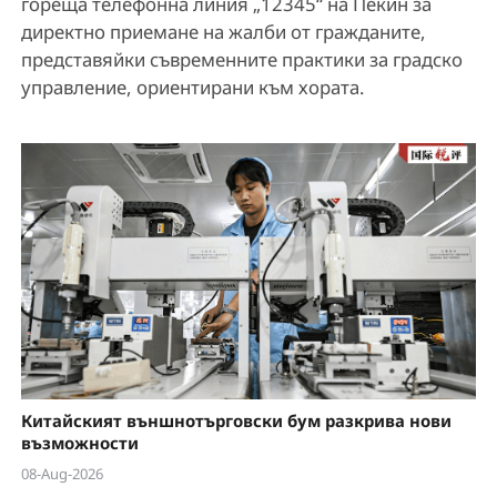
гореща телефонна линия „12345“ на Пекин за
директно приемане на жалби от гражданите,
представяйки съвременните практики за градско
управление, ориентирани към хората.
Китайският външнотърговски бум разкрива нови
възможности
08-Aug-2026