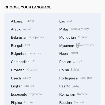
CHOOSE YOUR LANGUAGE
Shqip
ລາວ
Albanian
Lao
العربية
Bahasa Melayu
Arabic
Malay
Беларуская
Монгол
Belarusian
Mongolian
বাংলা
မြန်မာဘာသာ
Bengali
Myanmar
Български
नेपाली
Bulgarian
Nepali
ខ្មែរ
فارسی
Cambodian
Persian
Hrvatski
Polski
Croatian
Polish
Český
Português
Czech
Portuguese
English
پښتو
English
Pashto
Esperanto
Română
Esperanto
Romanian
Filipino
Русский
Filipino
Russian