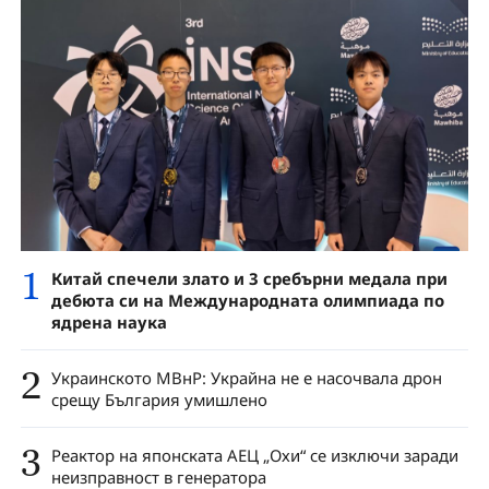
1
Китай спечели злато и 3 сребърни медала при
дебюта си на Международната олимпиада по
ядрена наука
2
Украинското МВнР: Украйна не е насочвала дрон
срещу България умишлено
3
Реактор на японската АЕЦ „Охи“ се изключи заради
неизправност в генератора