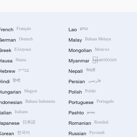
French
Français
Lao
ລາວ
German
Deutsch
Malay
Bahasa Melayu
Greek
Ελληνικά
Mongolian
Монгол
Hausa
Hausa
Myanmar
မြန်မာဘာသာ
Hebrew
עברית
Nepali
नेपाली
Hindi
हिन्दी
Persian
فارسی
Hungarian
Magyar
Polish
Polski
Indonesian
Bahasa Indonesia
Portuguese
Português
Italian
Italiano
Pashto
پښتو
Japanese
日本語
Romanian
Română
Korean
한국어
Russian
Русский