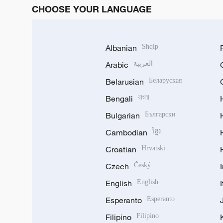
CHOOSE YOUR LANGUAGE
Albanian
Shqip
Arabic
العربية
Belarusian
Беларуская
Bengali
বাংলা
Bulgarian
Български
Cambodian
ខ្មែរ
Croatian
Hrvatski
Czech
Český
English
English
Esperanto
Esperanto
Filipino
Filipino