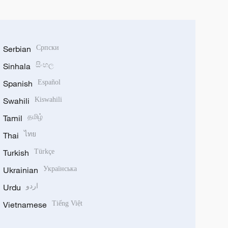
Serbian
Српски
Sinhala
සිංහල
Spanish
Español
Swahili
Kiswahili
Tamil
தமிழ்
Thai
ไทย
Turkish
Türkçe
Ukrainian
Українська
Urdu
اردو
Vietnamese
Tiếng Việt