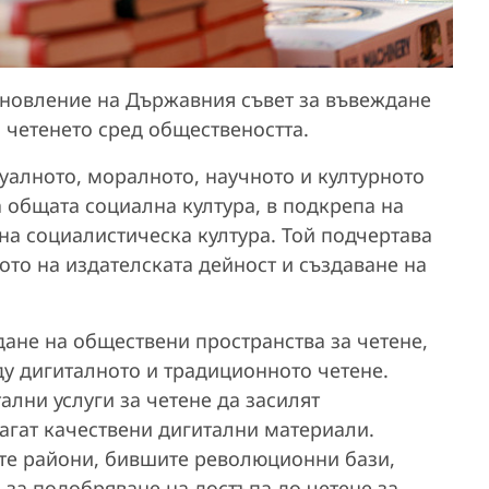
ановление на Държавния съвет за въвеждане
 четенето сред обществеността.
уалното, моралното, научното и културното
 общата социална култура, в подкрепа на
лна социалистическа култура. Той подчертава
то на издателската дейност и създаване на
ане на обществени пространства за четене,
ду дигиталното и традиционното четене.
ални услуги за четене да засилят
агат качествени дигитални материали.
те райони, бившите революционни бази,
 за подобряване на достъпа до четене за