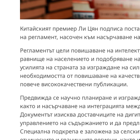
Китайският премиер Ли Цян подписа пост
на регламент, насочен към насърчаване на
Регламентът цели повишаване на интелект
равнище на населението и подобряване на
усилията на страната за изграждане на си
необходимостта от повишаване на качество
повече висококачествени публикации.
Предвижда се научно планиране и изгражд
както и насърчаване на интеграцията меж
Документът изисква доставчиците на дигит
управлението на съдържанието и да предл
Специална подкрепа е заложена за селски
етническите и граничните региони, както и