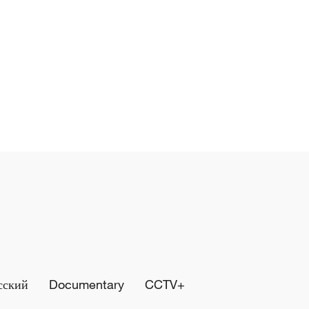
сский
Documentary
CCTV+