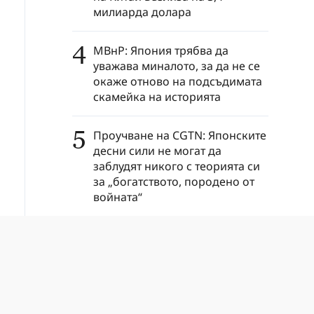
милиарда долара
4
МВнР: Япония трябва да
уважава миналото, за да не се
окаже отново на подсъдимата
скамейка на историята
5
Проучване на CGTN: Японските
десни сили не могат да
заблудят никого с теорията си
за „богатството, породено от
войната“