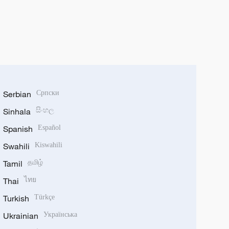
Serbian
Српски
Sinhala
සිංහල
Spanish
Español
Swahili
Kiswahili
Tamil
தமிழ்
Thai
ไทย
Turkish
Türkçe
Ukrainian
Українська