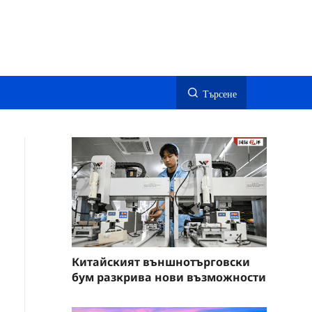
Търсене
Китайският външнотърговски
бум разкрива нови възможности