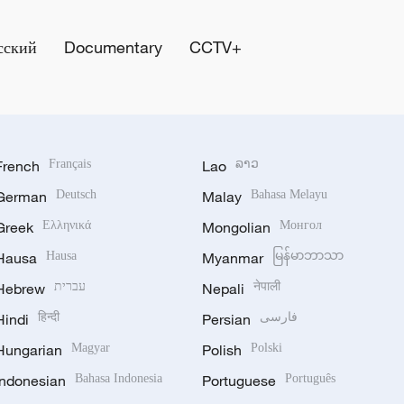
сский
Documentary
CCTV+
French
Français
Lao
ລາວ
German
Deutsch
Malay
Bahasa Melayu
Greek
Ελληνικά
Mongolian
Монгол
Hausa
Hausa
Myanmar
မြန်မာဘာသာ
Hebrew
עברית
Nepali
नेपाली
Hindi
हिन्दी
Persian
فارسی
Hungarian
Magyar
Polish
Polski
Indonesian
Bahasa Indonesia
Portuguese
Português