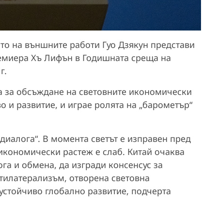
то на външните работи Гуо Дзякун представи
емиера Хъ Лифън в Годишната среща на
г.
а за обсъждане на световните икономически
о и развитие, и играе ролята на „барометър“
 диалога“. В момента светът е изправен пред
 икономически растеж е слаб. Китай очаква
га и обмена, да изгради консенсус за
лтилатерализъм, отворена световна
устойчиво глобално развитие, подчерта