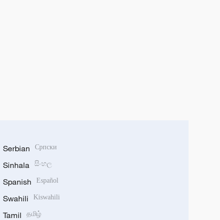
Serbian
Српски
Sinhala
සිංහල
Spanish
Español
Swahili
Kiswahili
Tamil
தமிழ்