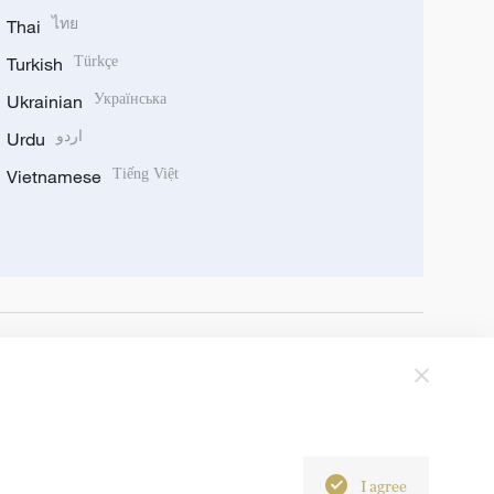
Thai
ไทย
Turkish
Türkçe
Ukrainian
Українська
Urdu
اردو
Vietnamese
Tiếng Việt
I agree
6