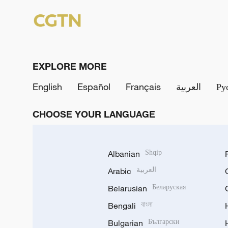
EXPLORE MORE
English
Español
Français
العربية
Ру
CHOOSE YOUR LANGUAGE
Albanian
Shqip
Arabic
العربية
Belarusian
Беларуская
Bengali
বাংলা
Bulgarian
Български