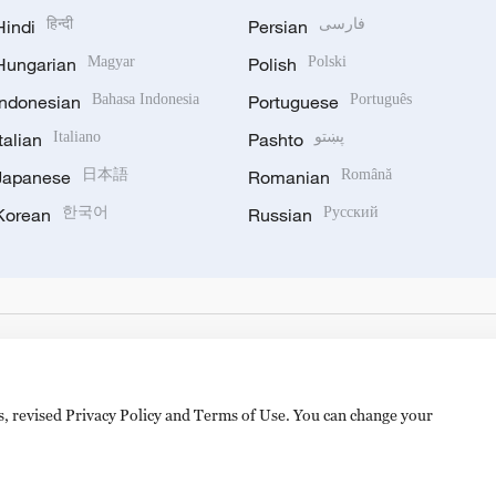
Hindi
हिन्दी
Persian
فارسی
Hungarian
Magyar
Polish
Polski
Indonesian
Bahasa Indonesia
Portuguese
Português
Italian
Italiano
Pashto
پښتو
Japanese
日本語
Romanian
Română
Korean
한국어
Russian
Русский
es, revised Privacy Policy and Terms of Use. You can change your
备 11010502050052号
Disinformation report hotline: 010-8506146