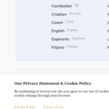
Cambodian
ខ្មែរ
Croatian
Hrvatski
Czech
Český
English
English
Esperanto
Esperanto
Filipino
Filipino
DOWNLOAD OUR APP
Our Privacy Statement & Cookie Policy
By continuing to browse our site you agree to our use of cooki
cookie settings through your browser.
Privacy Policy
Terms of Use
Copyright © 2024 CGTN.
京ICP备20000184号
京公网安