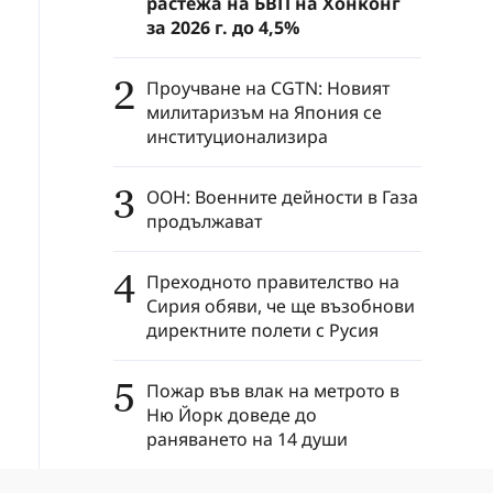
растежа на БВП на Хонконг
за 2026 г. до 4,5%
2
Проучване на CGTN: Новият
милитаризъм на Япония се
институционализира
3
ООН: Военните дейности в Газа
продължават
4
Преходното правителство на
Сирия обяви, че ще възобнови
директните полети с Русия
5
Пожар във влак на метрото в
Ню Йорк доведе до
раняването на 14 души