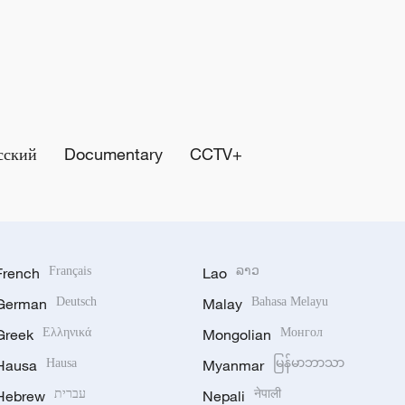
сский
Documentary
CCTV+
French
Français
Lao
ລາວ
German
Deutsch
Malay
Bahasa Melayu
Greek
Ελληνικά
Mongolian
Монгол
Hausa
Hausa
Myanmar
မြန်မာဘာသာ
Hebrew
עברית
Nepali
नेपाली