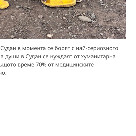
удан в момента се борят с най-сериозното
на души в Судан се нуждаят от хуманитарна
 същото време 70% от медицинските
но.