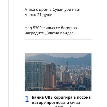
Атака с дрон в Судан уби най-
малко 21 души
Над 5300 филма се борят за
наградите „Златна панда“
1
Банка UBS коригира в посока
нагоре прогнозата си за